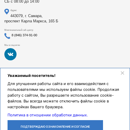
СБ с 08:00 до 14:00
Адрес
443079, г. Самара,
проспект Карла Маркса, 165 Б
Многоканальный call-центр
8 (846) 374-91-00
Мы в соцсетях
Федеральное государственное бюджетное образовательное
Уважаемый посетитель!
учреждение высшего образования «Самарский
государственный медицинский университет Министерства
Для улучшения работы сайта и его взаимодействия с
здравоохранения Российской Федерации». Клиники СамГМУ
пользователями мы используем файлы cookie. Продолжая
были основаны в 1930 году.
работу с сайтом, Вы разрешаете использование cookie-
Реквизиты и правовая информация
файлов. Вы всегда можете отключить файлы cookie в
настройках Вашего браузера.
Политика обработки персональных данных
Политика в отношении обработки данных.
© Клиники СамГМУ, 2026.
ПОДТВЕРЖДАЮ ОЗНАКОМЛЕНИЕ И СОГЛАСИЕ
ЛИЧНЫЙ
ОСТАВИТЬ