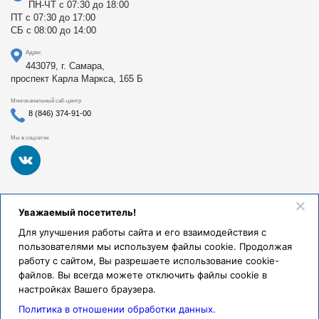
ПН-ЧТ с 07:30 до 18:00
ПТ с 07:30 до 17:00
СБ с 08:00 до 14:00
Адрес
443079, г. Самара,
проспект Карла Маркса, 165 Б
Многоканальный call-центр
8 (846) 374-91-00
Мы в соцсетях
Федеральное государственное бюджетное образовательное
Уважаемый посетитель!
учреждение высшего образования «Самарский
государственный медицинский университет Министерства
Для улучшения работы сайта и его взаимодействия с
здравоохранения Российской Федерации». Клиники СамГМУ
пользователями мы используем файлы cookie. Продолжая
были основаны в 1930 году.
работу с сайтом, Вы разрешаете использование cookie-
Реквизиты и правовая информация
файлов. Вы всегда можете отключить файлы cookie в
настройках Вашего браузера.
Политика обработки персональных данных
Политика в отношении обработки данных.
© Клиники СамГМУ, 2026.