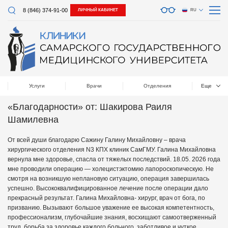
8 (846) 374-91-00
ЛИЧНЫЙ КАБИНЕТ
RU
Услуги
Врачи
Отделения
Еще
«Благодарности» от: Шакирова Раиля
Шамилевна
От всей души благодарю Сажину Галину Михайловну – врача
хирургического отделения N3 КПХ клиник СамГМУ. Галина Михайловна
вернула мне здоровье, спасла от тяжелых последствий. 18.05. 2026 года
мне проводили операцию — холецистэктомию лапороскопическую. Не
смотря на возникшую неплановую ситуацию, операция завершилась
успешно. Высококвалифицированное лечение после операции дало
прекрасный результат. Галина Михайловна- хирург, врач от бога, по
призванию. Вызывают большое уважение ее высокая компетентность,
профессионализм, глубочайшие знания, восхищают самоотверженный
труд, борьба за здоровье каждого больного, заботливое и чуткое