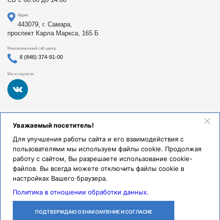
Адрес
443079, г. Самара,
проспект Карла Маркса, 165 Б
Многоканальный call-центр
8 (846) 374-91-00
Мы в соцсетях
Федеральное государственное бюджетное образовательное
Уважаемый посетитель!
учреждение высшего образования «Самарский
государственный медицинский университет Министерства
Для улучшения работы сайта и его взаимодействия с
здравоохранения Российской Федерации». Клиники СамГМУ
пользователями мы используем файлы cookie. Продолжая
были основаны в 1930 году.
работу с сайтом, Вы разрешаете использование cookie-
Реквизиты и правовая информация
файлов. Вы всегда можете отключить файлы cookie в
настройках Вашего браузера.
Политика обработки персональных данных
Политика в отношении обработки данных.
© Клиники СамГМУ, 2026.
ПОДТВЕРЖДАЮ ОЗНАКОМЛЕНИЕ И СОГЛАСИЕ
ЛИЧНЫЙ
ОСТАВИТЬ