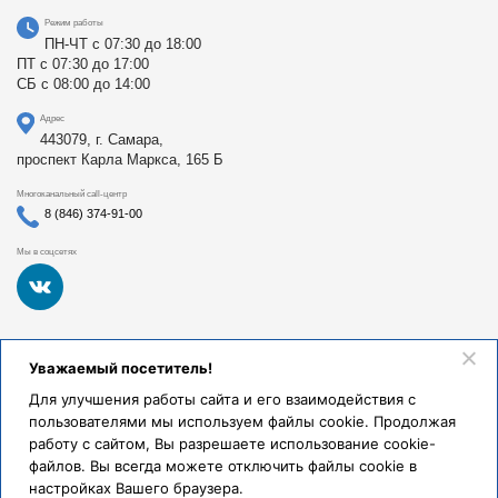
Режим работы
ПН-ЧТ с 07:30 до 18:00
ПТ с 07:30 до 17:00
СБ с 08:00 до 14:00
Адрес
443079, г. Самара,
проспект Карла Маркса, 165 Б
Многоканальный call-центр
8 (846) 374-91-00
Мы в соцсетях
Федеральное государственное бюджетное образовательное
Уважаемый посетитель!
учреждение высшего образования «Самарский
государственный медицинский университет Министерства
Для улучшения работы сайта и его взаимодействия с
здравоохранения Российской Федерации». Клиники СамГМУ
пользователями мы используем файлы cookie. Продолжая
были основаны в 1930 году.
работу с сайтом, Вы разрешаете использование cookie-
Реквизиты и правовая информация
файлов. Вы всегда можете отключить файлы cookie в
настройках Вашего браузера.
Политика обработки персональных данных