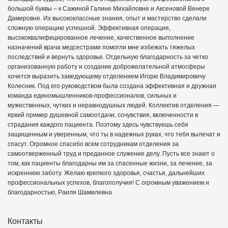
большой буквы – к Сажиной Галине Михайловне и Аксеновой Венере
Дамировне. Их высококлассные знания, опыт и мастерство сделали
сложную операцию успешной. Эффективная операция,
высококвалифицированное лечение, качественное выполнение
назначений врача медсестрами помогли мне избежать тяжелых
последствий и вернуть здоровье. Отдельную благодарность за четко
организованную работу и создание доброжелательной атмосферы
хочется выразить заведующему отделением Игорю Владимировичу
Колесник. Под его руководством была создана эффективная и дружная
команда единомышленников-профессионалов, сильных и
мужественных, чутких и неравнодушных людей. Коллектив отделения —
яркий пример душевной самоотдачи, сочувствия, включенности в
страдания каждого пациента. Поэтому здесь чувствуешь себя
защищенным и уверенным, что ты в надежных руках, что тебя вылечат и
спасут. Огромное спасибо всем сотрудникам отделения за
самоотверженный труд и преданное служение делу. Пусть все знают о
том, как пациенты благодарны им за спасенные жизни, за лечение, за
искреннюю заботу. Желаю крепкого здоровья, счастья, дальнейших
профессиональных успехов, благополучия! С огромным уважением и
благодарностью, Раиля Шамилевна
Контакты