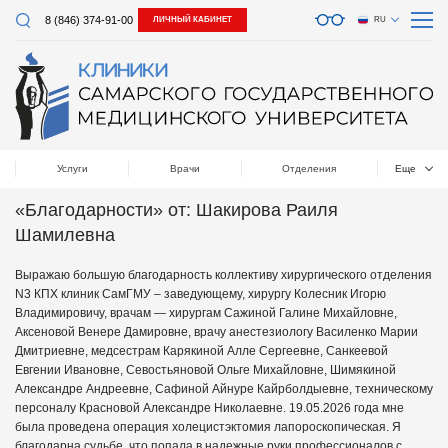
8 (846) 374-91-00
ЛИЧНЫЙ КАБИНЕТ
RU
Услуги
Врачи
Отделения
Еще
«Благодарности» от: Шакирова Раиля
Шамилевна
Выражаю большую благодарность коллективу хирургического отделения
N3 КПХ клиник СамГМУ – заведующему, хирургу Колесник Игорю
Владимировичу, врачам — хирургам Сажиной Галине Михайловне,
Аксеновой Венере Дамировне, врачу анестезиологу Василенко Марии
Дмитриевне, медсестрам Карякиной Алле Сергеевне, Санкеевой
Евгении Ивановне, Севостьяновой Ольге Михайловне, Шимякиной
Александре Андреевне, Сафиной Айнуре Кайрболдыевне, техническому
персоналу Красновой Александре Николаевне. 19.05.2026 года мне
была проведена операция холецистэктомия лапороскопическая. Я
благодарна судьбе, что попала в надежные руки профессионалов с