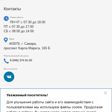
Контакты
Режим работы
ПН-ЧТ с 07:30 до 18:00
ПТ с 07:30 до 17:00
СБ с 08:00 до 14:00
Адрес
443079, г. Самара,
проспект Карла Маркса, 165 Б
Многоканальный call-центр
8 (846) 374-91-00
Мы в соцсетях
Федеральное государственное бюджетное образовательное
Уважаемый посетитель!
учреждение высшего образования «Самарский
государственный медицинский университет Министерства
Для улучшения работы сайта и его взаимодействия с
здравоохранения Российской Федерации». Клиники СамГМУ
пользователями мы используем файлы cookie. Продолжая
были основаны в 1930 году.