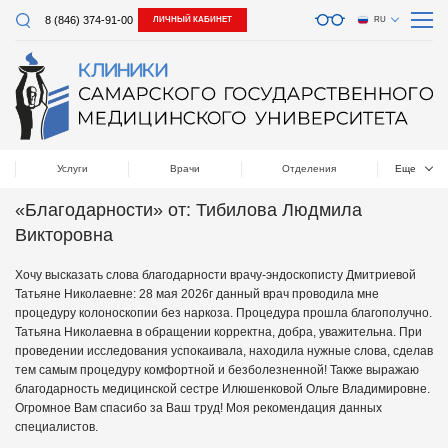
8 (846) 374-91-00
ЛИЧНЫЙ КАБИНЕТ
RU
Услуги
Врачи
Отделения
Еще
«Благодарности» от: Тибилова Людмила
Викторовна
Хочу высказать слова благодарности врачу-эндоскописту Дмитриевой
Татьяне Николаевне: 28 мая 2026г данный врач проводила мне
процедуру колоноскопии без наркоза. Процедура прошла благополучно.
Татьяна Николаевна в обращении корректна, добра, уважительна. При
проведении исследования успокаивала, находила нужные слова, сделав
тем самым процедуру комфортной и безболезненной! Также выражаю
благодарность медицинской сестре Илюшенковой Ольге Владимировне.
Огромное Вам спасибо за Ваш труд! Моя рекомендация данных
специалистов.