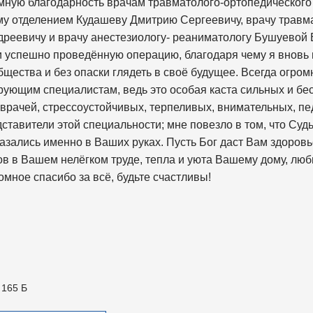
мную благодарность врачам травматолого-ортопедического
у отделением Кудашеву Дмитрию Сергеевичу, врачу травм
реевичу и врачу анестезиологу- реаниматологу Бушуевой
 и успешно проведённую операцию, благодаря чему я вновь 
щества и без опаски глядеть в своё будущее. Всегда огро
ующим специалистам, ведь это особая каста сильных и бе
рачей, стрессоустойчивых, терпеливых, внимательных, п
тавители этой специальности; мне повезло в том, что Судь
азались именно в Ваших руках. Пусть Бог даст Вам здоровь
в в Вашем нелёгком труде, тепла и уюта Вашему дому, люб
мное спасибо за всё, будьте счастливы!
 165 Б