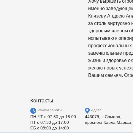
Хочу выразить огро
именно заведующем
Князеву Андрею Анд
за столь виртуозно
здоровым членом об
испытываю к оперир
профессиональных в
замечательные предс
жизнь и здоровье ок
желаю новых успехо
Вашим семьям. Огро
Контакты
Режим работы
Адрес
ПН-ЧТ с 07:30 до 18:00
443079, г. Самара,
ПТ с 07:30 до 17:00
проспект Карла Маркса,
СБ с 08:00 до 14:00