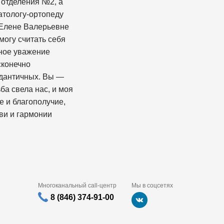
 отделения №2, а
атологу-ортопеду
 Елене Валерьевне
могу считать себя
мное уважение
сконечно
едантичных. Вы —
ба свела нас, и моя
е и благополучие,
ви и гармонии
Многоканальный call-центр
Мы в соцсетях
8 (846) 374-91-00