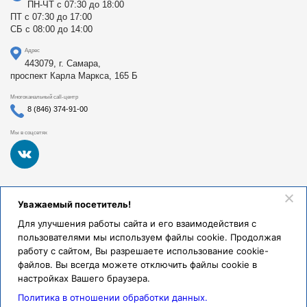
ПН-ЧТ с 07:30 до 18:00
ПТ с 07:30 до 17:00
СБ с 08:00 до 14:00
Адрес
443079, г. Самара,
проспект Карла Маркса, 165 Б
Многоканальный call-центр
8 (846) 374-91-00
Мы в соцсетях
Федеральное государственное бюджетное образовательное
Уважаемый посетитель!
учреждение высшего образования «Самарский
государственный медицинский университет Министерства
Для улучшения работы сайта и его взаимодействия с
здравоохранения Российской Федерации». Клиники СамГМУ
пользователями мы используем файлы cookie. Продолжая
были основаны в 1930 году.
работу с сайтом, Вы разрешаете использование cookie-
Реквизиты и правовая информация
файлов. Вы всегда можете отключить файлы cookie в
настройках Вашего браузера.
Политика обработки персональных данных
Политика в отношении обработки данных.
© Клиники СамГМУ, 2026.