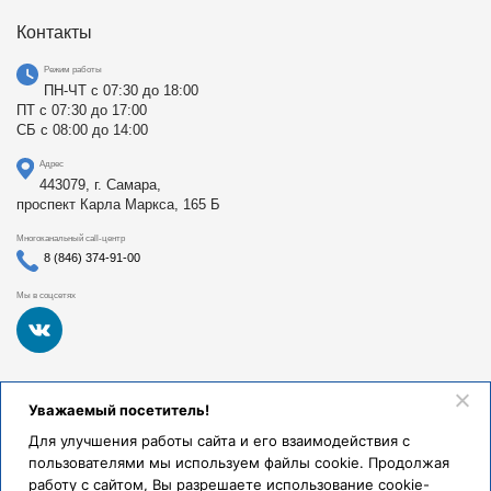
Контакты
Режим работы
ПН-ЧТ с 07:30 до 18:00
ПТ с 07:30 до 17:00
СБ с 08:00 до 14:00
Адрес
443079, г. Самара,
проспект Карла Маркса, 165 Б
Многоканальный call-центр
8 (846) 374-91-00
Мы в соцсетях
Федеральное государственное бюджетное образовательное
Уважаемый посетитель!
учреждение высшего образования «Самарский
государственный медицинский университет Министерства
Для улучшения работы сайта и его взаимодействия с
здравоохранения Российской Федерации». Клиники СамГМУ
пользователями мы используем файлы cookie. Продолжая
были основаны в 1930 году.
работу с сайтом, Вы разрешаете использование cookie-