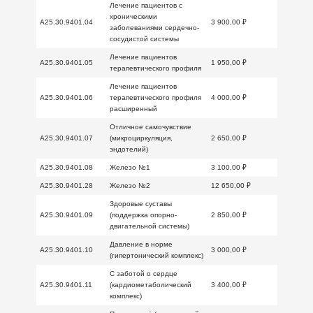
Лечение пациентов с
хроническими
A25.30.9401.04
3 900,00 ₽
заболеваниями сердечно-
сосудистой системы
Лечение пациентов
A25.30.9401.05
1 950,00 ₽
терапевтического профиля
Лечение пациентов
A25.30.9401.06
терапевтического профиля
4 000,00 ₽
расширенный
Отличное самочувствие
A25.30.9401.07
(микроциркуляция,
2 650,00 ₽
эндотелий)
A25.30.9401.08
Железо №1
3 100,00 ₽
A25.30.9401.28
Железо №2
12 650,00 ₽
Здоровые суставы
A25.30.9401.09
(поддержка опорно-
2 850,00 ₽
двигательной системы)
Давление в норме
A25.30.9401.10
3 000,00 ₽
(гипертонический комплекс)
С заботой о сердце
A25.30.9401.11
(кардиометаболический
3 400,00 ₽
комплекс)