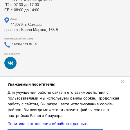
ПТ с 07:30 до 17:00
СБ с 08:00 до 14:00
Адрес
443079, г. Самара,
проспект Карла Маркса, 165 Б
Многоканальный call-центр
8 (846) 374-91-00
Мы в соцсетях
Федеральное государственное бюджетное образовательное
Уважаемый посетитель!
учреждение высшего образования «Самарский
государственный медицинский университет Министерства
Для улучшения работы сайта и его взаимодействия с
здравоохранения Российской Федерации». Клиники СамГМУ
пользователями мы используем файлы cookie. Продолжая
были основаны в 1930 году.
работу с сайтом, Вы разрешаете использование cookie-
Реквизиты и правовая информация
файлов. Вы всегда можете отключить файлы cookie в
настройках Вашего браузера.
Политика обработки персональных данных
Политика в отношении обработки данных.
© Клиники СамГМУ, 2026.