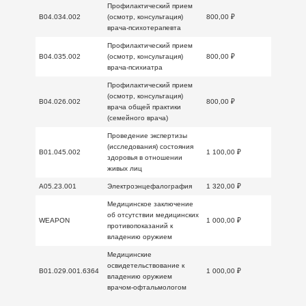
Профилактический прием
B04.034.002
(осмотр, консультация)
800,00 ₽
врача-психотерапевта
Профилактический прием
B04.035.002
(осмотр, консультация)
800,00 ₽
врача-психиатра
Профилактический прием
(осмотр, консультация)
B04.026.002
800,00 ₽
врача общей практики
(семейного врача)
Проведение экспертизы
(исследования) состояния
B01.045.002
1 100,00 ₽
здоровья в отношении
живых лиц
A05.23.001
Электроэнцефалография
1 320,00 ₽
Медицинское заключение
об отсутствии медицинских
WEAPON
1 000,00 ₽
противопоказаний к
владению оружием
Медицинские
освидетельствование к
B01.029.001.6364
1 000,00 ₽
владению оружием
врачом-офтальмологом