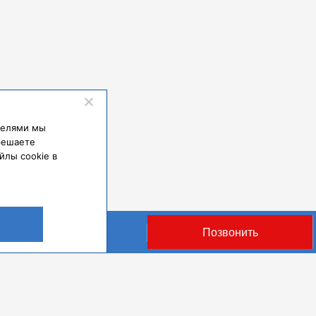
ателями мы
решаете
йлы cookie в
Оставить заявку
Позвонить