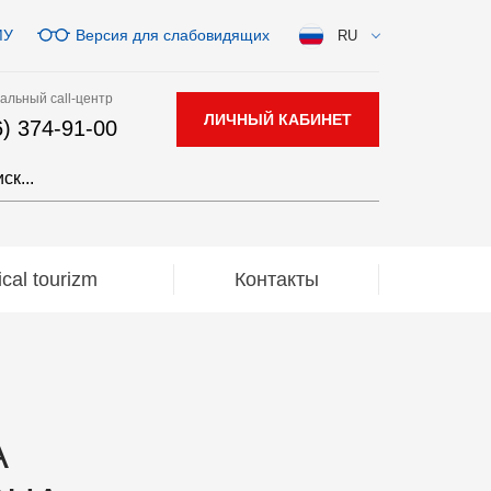
МУ
Версия для слабовидящих
RU
альный call-центр
ЛИЧНЫЙ КАБИНЕТ
6) 374-91-00
al tourizm
Контакты
А