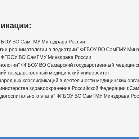
икации:
 ФГБОУ ВО СамГМУ Минздрава России
логии-реаниматологии в педиатрии" ФГБОУ ВО СамГМУ Мин
я" ФГБОУ ВО СамГМУ Минздрава России
инологии" ФГБОУ ВО Самарский государственный медицинс
кий государственный медицинский университет
народных классификаций в деятельности медицинских орг
инистерства здравоохранения Российской Федерации г.Са
ке догоспитального этапа" ФГБОУ ВО СамГМУ Минздрава Ро