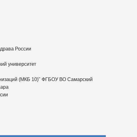
здрава России
кий университет
анизаций (МКБ 10)" ФГБОУ ВО Самарский
мара
ссии