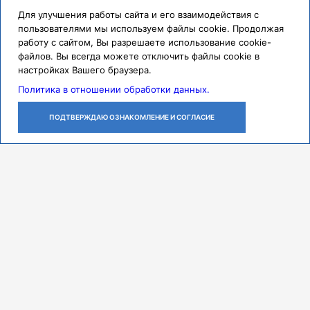
Для улучшения работы сайта и его взаимодействия с
пользователями мы используем файлы cookie. Продолжая
работу с сайтом, Вы разрешаете использование cookie-
файлов. Вы всегда можете отключить файлы cookie в
настройках Вашего браузера.
Политика в отношении обработки данных.
ПОДТВЕРЖДАЮ ОЗНАКОМЛЕНИЕ И СОГЛАСИЕ
ЛИЧНЫЙ
ОСТАВИТЬ
ПОЗВОНИТЬ
КАБИНЕТ
ЗАЯВКУ
Контакты
Режим работы
ПН-ЧТ с 07:30 до 18:00
ПТ с 07:30 до 17:00
СБ с 08:00 до 14:00
Адрес
443079, г. Самара,
проспект Карла Маркса, 165 Б
Многоканальный call-центр
8 (846) 374-91-00