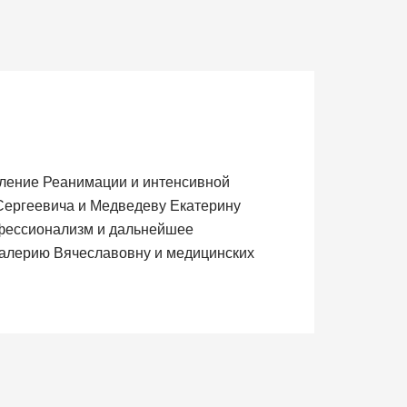
еление Реанимации и интенсивной
Сергеевича и Медведеву Екатерину
офессионализм и дальнейшее
Валерию Вячеславовну и медицинских
самой ситуации: в ночь с 3 на 4 февраля
нарный, сложный. Время шло на часы….
тельницу в Москву для дальнейшего
ение, за чёткость и откровенность, за
, который трудится в отделении КГХ от
у Сергеевну за лечение и