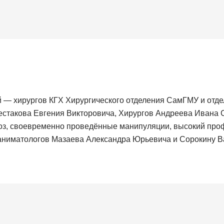
й — хирургов КГХ Хирургического отделения СамГМУ и отд
естакова Евгения Викторовича, Хирургов Андреева Ивана 
ноз, своевременно проведённые манипуляции, высокий пр
еаниматологов Мазаева Александра Юрьевича и Сорокину 
то боретесь за ЖИЗНЬ и дарите Надежду. Несколько слов по 
рой свою маму в очень тяжёлом состоянии. Случай не орди
 Отделением Шестаковым Е.В. и мои мысли переводить роди
ович за ту беседу, которая помогла принять правильное реш
 и дальнейший ход лечения. За коллектив профессионалов
лагодарю хирургов отделения Ивана Сергеевича и Екатерин