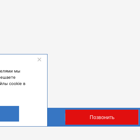
ваш профессионализм, внимание и неравнодушие!!! Благод
ксандра Юрьевича за то что делаете ВСЁ ВОЗМОЖНОЕ и 
ивной терапии и 3 недели в отделении — итог — маму выпи
е, искренние, неравнодушные ДОКТОРА !!! Спасибо ❤️
ателями мы
решаете
йлы cookie в
Оставить заявку
Позвонить