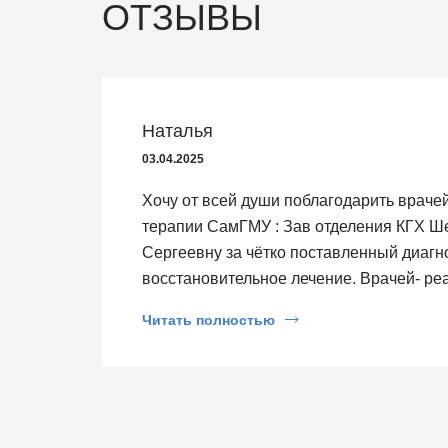
ОТЗЫВЫ
Наталья
03.04.2025
Хочу от всей души поблагодарить враче
терапии СамГМУ : Зав отделения КГХ Ш
Сергеевну за чётко поставленный диаг
восстановительное лечение. Врачей- р
сестёр из интенсивной терапии за то, ч
Читать полностью
2025 года я привезла в Клиники на Ско
Был незамедлительный разговор с зав.
лечения. Благодарю Вас, Евгений Виктор
ВОВРЕМЯ и ВЕРНО поставленный диагноз
хирургов до младшего мед персонала. Б