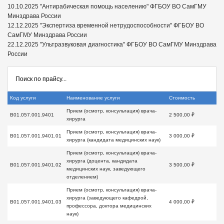
10.10.2025 "Антирабическая помощь населению" ФГБОУ ВО СамГМУ
Минздрава России
12.12.2025 "Экспертиза временной нетрудоспособности" ФГБОУ ВО
СамГМУ Минздрава России
22.12.2025 "Ультразвуковая диагностика" ФГБОУ ВО СамГМУ Минздрава
России
Код услуги
Наименование услуги
Стоимость
Прием (осмотр, консультация) врача-
B01.057.001.9401
2 500,00 ₽
хирурга
Прием (осмотр, консультация) врача-
B01.057.001.9401.01
3 000,00 ₽
хирурга (кандидата медицинских наук)
Прием (осмотр, консультация) врача-
хирурга (доцента, кандидата
B01.057.001.9401.02
3 500,00 ₽
медицинских наук, заведующего
отделением)
Прием (осмотр, консультация) врача-
хирурга (заведующего кафедрой,
B01.057.001.9401.03
4 000,00 ₽
профессора, доктора медицинских
наук)