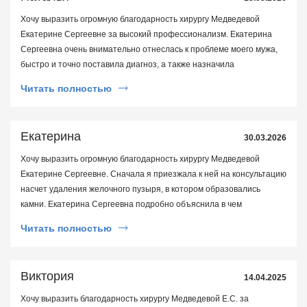
Хочу выразить огромную благодарность хирургу Медведевой
Екатерине Сергеевне за высокий профессионализм. Екатерина
Сергеевна очень внимательно отнеслась к проблеме моего мужа,
быстро и точно поставила диагноз, а также назначила
эффективное лечение. Чувствуется, что это Специалист с большой
Читать полностью
буквы, который искренне любит свою дело. Рекомендую этого
доктора всем, кто ищет грамотного профессионала. Считаю, что
благодаря высококлассной работе Екатерины Сергеевны и еë
Екатерина
30.03.2026
неравнодушному отношению мой муж жив и быстро идëт на
поправку. Спасибо!
Хочу выразить огромную благодарность хирургу Медведевой
Екатерине Сергеевне. Сначала я приезжала к ней на консультацию
насчет удаления желочного пузыря, в котором образовались
камни. Екатерина Сергеевна подробно объяснила в чем
заключается метод удаления желочного и дала рекомендации и
Читать полностью
список анализов, которые необходимо сдать. Операция
(лапароскопия холецистэктомия) была успешно проведена
24.03.2026. При разговоре с пациентами Екатерина Сергеевна
Виктория
14.04.2025
тактична и доброжелательна. Также благодарю медицинский
персонал, который помогал в послеоперационный период.
Хочу выразить благодарность хирургу Медведевой Е.С. за