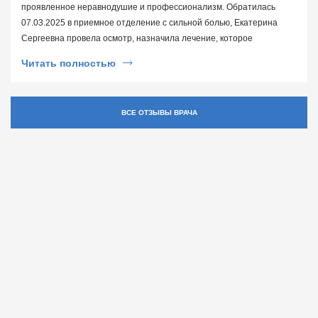
проявленное неравнодушие и профессионализм. Обратилась
07.03.2025 в приемное отделение с сильной болью, Екатерина
Сергеевна провела осмотр, назначила лечение, которое
действительно помогло. С каждым днем мне становится все легче
Читать полностью
и легче. Большое спасибо за чуткое и тактичное отношение
ВСЕ ОТЗЫВЫ ВРАЧА