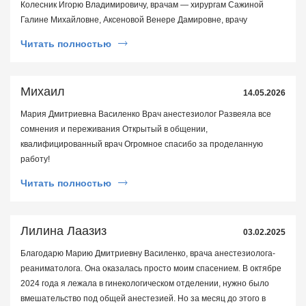
Колесник Игорю Владимировичу, врачам — хирургам Сажиной
Галине Михайловне, Аксеновой Венере Дамировне, врачу
анестезиологу Василенко Марии Дмитриевне, медсестрам
Читать полностью
Карякиной Алле Сергеевне, Санкеевой Евгении Ивановне,
Севостьяновой Ольге Михайловне, Шимякиной Александре
Андреевне, Сафиной Айнуре Кайрболдыевне, техническому
Михаил
14.05.2026
персоналу Красновой Александре Николаевне. 19.05.2026 года
мне была проведена операция холецистэктомия
Мария Дмитриевна Василенко Врач анестезиолог Развеяла все
лапороскопическая. Я благодарна судьбе, что попала в надежные
сомнения и переживания Открытый в общении,
руки профессионалов с большой буквы – к Сажиной Галине
квалифицированный врач Огромное спасибо за проделанную
Михайловне и Аксеновой Венере Дамировне. Их высококлассные
работу!
знания, опыт и мастерство сделали сложную операцию успешной.
Читать полностью
Эффективная операция, высококвалифицированное лечение,
качественное выполнение назначений врача медсестрами помогли
мне избежать тяжелых последствий и вернуть здоровье.
Лилина Лаазиз
Отдельную благодарность за четко организованную работу и
03.02.2025
создание доброжелательной атмосферы хочется выразить
Благодарю Марию Дмитриевну Василенко, врача анестезиолога-
заведующему отделением Игорю Владимировичу Колесник. Под
реаниматолога. Она оказалась просто моим спасением. В октябре
его руководством была создана эффективная и дружная команда
2024 года я лежала в гинекологическом отделении, нужно было
единомышленников-профессионалов, сильных и мужественных,
вмешательство под общей анестезией. Но за месяц до этого в
чутких и неравнодушных людей. Коллектив отделения — яркий