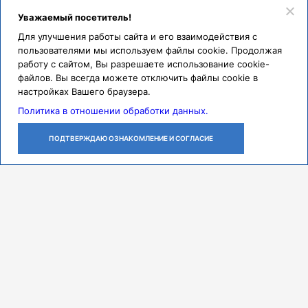
Уважаемый посетитель!
Для улучшения работы сайта и его взаимодействия с
пользователями мы используем файлы cookie. Продолжая
работу с сайтом, Вы разрешаете использование cookie-
файлов. Вы всегда можете отключить файлы cookie в
настройках Вашего браузера.
Политика в отношении обработки данных.
ПОДТВЕРЖДАЮ ОЗНАКОМЛЕНИЕ И СОГЛАСИЕ
ЛИЧНЫЙ
ОСТАВИТЬ
ПОЗВОНИТЬ
КАБИНЕТ
ЗАЯВКУ
Контакты
Режим работы
ПН-ЧТ с 07:30 до 18:00
ПТ с 07:30 до 17:00
СБ с 08:00 до 14:00
Адрес
443079, г. Самара,
проспект Карла Маркса, 165 Б