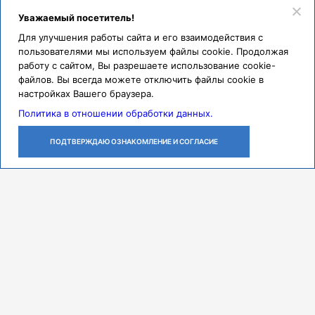
Уважаемый посетитель!
Для улучшения работы сайта и его взаимодействия с
пользователями мы используем файлы cookie. Продолжая
работу с сайтом, Вы разрешаете использование cookie-
файлов. Вы всегда можете отключить файлы cookie в
настройках Вашего браузера.
Политика в отношении обработки данных.
ПОДТВЕРЖДАЮ ОЗНАКОМЛЕНИЕ И СОГЛАСИЕ
ЛИЧНЫЙ
ОСТАВИТЬ
ПОЗВОНИТЬ
КАБИНЕТ
ЗАЯВКУ
Контакты
Режим работы
ПН-ЧТ с 07:30 до 18:00
ПТ с 07:30 до 17:00
СБ с 08:00 до 14:00
Адрес
443079, г. Самара,
проспект Карла Маркса, 165 Б