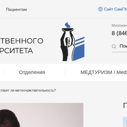
Сайт СамГ
Пациентам
Многокан
8 (84
Отделения
МЕДТУРИЗМ / Medic
ствует ли метеочувствительность?
П