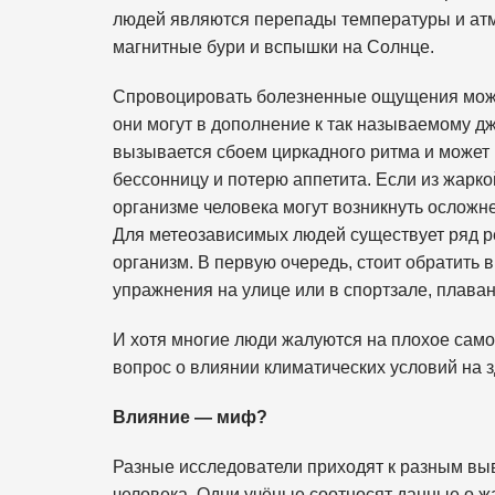
людей являются перепады температуры и атм
магнитные бури и вспышки на Солнце.
Спровоцировать болезненные ощущения может
они могут в дополнение к так называемому дж
вызывается сбоем циркадного ритма и может 
бессонницу и потерю аппетита. Если из жарко
организме человека могут возникнуть осложн
Для метеозависимых людей существует ряд ре
организм. В первую очередь, стоит обратить 
упражнения на улице или в спортзале, плава
И хотя многие люди жалуются на плохое само
вопрос о влиянии климатических условий на з
Влияние — миф?
Разные исследователи приходят к разным вы
человека. Одни учёные соотносят данные о жа