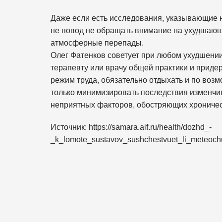
Даже если есть исследования, указывающие н
не повод не обращать внимание на ухудшающ
атмосферные перепады.
Олег Фатенков советует при любом ухудшении
терапевту или врачу общей практики и приде
режим труда, обязательно отдыхать и по возм
только минимизировать последствия изменчив
неприятных факторов, обостряющих хроничес
Источник: https://samara.aif.ru/health/dozhd_-
_k_lomote_sustavov_sushchestvuet_li_meteochu