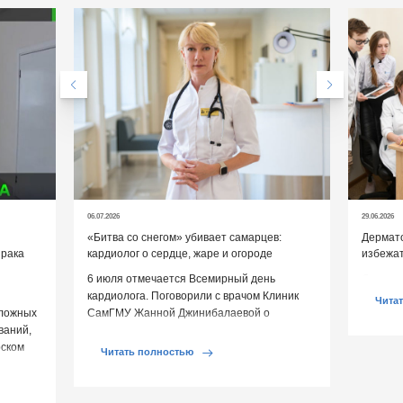
06.07.2026
29.06.2026
«Битва со снегом» убивает самарцев:
Дермато
 рака
кардиолог о сердце, жаре и огороде
избежат
6 июля отмечается Всемирный день
Дермато
кардиолога. Поговорили с врачом Клиник
помогут
Чита
сложных
СамГМУ Жанной Джинибалаевой о
ваний,
реальных угрозах сердцу и выяснили, как
рском
[…]
Читать полностью