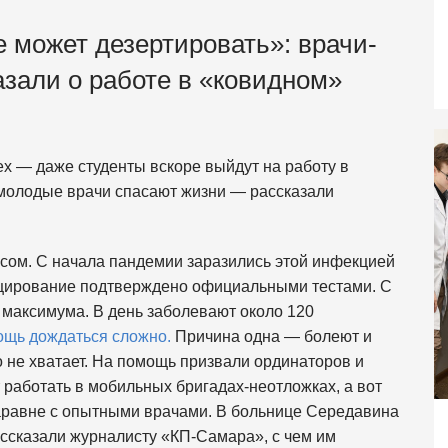
е может дезертировать»: врачи-
зали о работе в «ковидном»
х — даже студенты вскоре выйдут на работу в
 молодые врачи спасают жизни — рассказали
сом. С начала пандемии заразились этой инфекцией
нфицирование подтверждено официальными тестами. С
 максимума. В день заболевают около 120
ощь дождаться сложно.
Причина одна — болеют и
о не хватает. На помощь призвали ординаторов и
 работать в мобильных бригадах-неотложках, а вот
аравне с опытными врачами. В больнице Середавина
рассказали журналисту «КП-Самара», с чем им