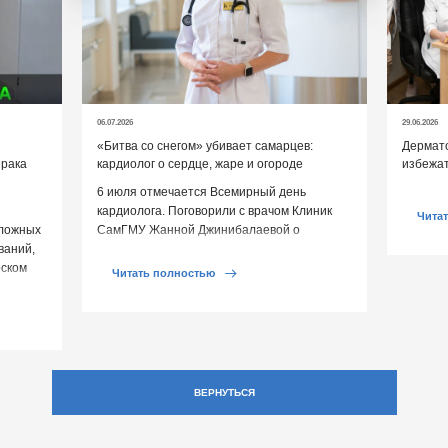
06.07.2026
29.06.2026
«Битва со снегом» убивает самарцев:
Дермато
 рака
кардиолог о сердце, жаре и огороде
избежат
6 июля отмечается Всемирный день
Дермато
кардиолога. Поговорили с врачом Клиник
помогут
Чита
сложных
СамГМУ Жанной Джинибалаевой о
ваний,
реальных угрозах сердцу и выяснили, как
рском
[…]
Читать полностью
ВЕРНУТЬСЯ