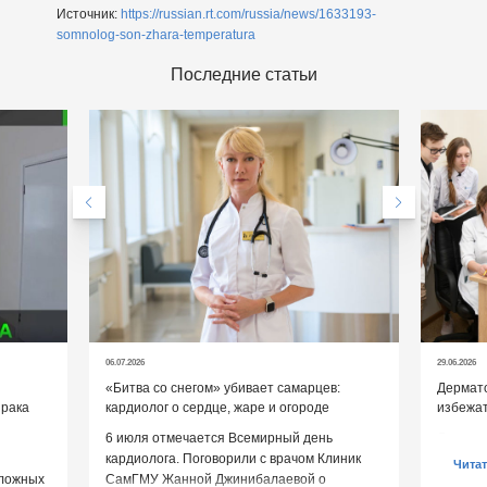
Источник:
https://russian.rt.com/russia/news/1633193-
somnolog-son-zhara-temperatura
Последние статьи
06.07.2026
29.06.2026
«Битва со снегом» убивает самарцев:
Дермато
 рака
кардиолог о сердце, жаре и огороде
избежат
6 июля отмечается Всемирный день
Дермато
кардиолога. Поговорили с врачом Клиник
помогут
Чита
сложных
СамГМУ Жанной Джинибалаевой о