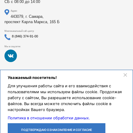
СБ с 08:00 до 14:00
Адрес
443079, г. Самара,
проспект Карла Маркса, 165 Б
Многоканальный call-центр
8 (846) 374-91-00
Мы в соцсетях
Федеральное государственное бюджетное образовательное
Уважаемый посетитель!
учреждение высшего образования «Самарский
государственный медицинский университет Министерства
Для улучшения работы сайта и его взаимодействия с
здравоохранения Российской Федерации». Клиники СамГМУ
пользователями мы используем файлы cookie. Продолжая
были основаны в 1930 году.
работу с сайтом, Вы разрешаете использование cookie-
Реквизиты и правовая информация
файлов. Вы всегда можете отключить файлы cookie в
настройках Вашего браузера.
Политика обработки персональных данных
Политика в отношении обработки данных.
© Клиники СамГМУ, 2026.
ПОДТВЕРЖДАЮ ОЗНАКОМЛЕНИЕ И СОГЛАСИЕ