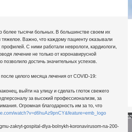
о более тысячи больных. В большинстве своем их
и тяжелое. Важно, что каждому пациенту оказывали
профилей. С ними работали неврологи, кардиологи,
оводя лечение не только от коронавирусной
то позволило достичь значительных успехов.
после целого месяца лечения от COVID-19:
наконец, выйти на улицу и сделать глоток свежего
едперсоналу за высокий профессионализм, за
имания. Огромная благодарность им за то, что
ube.com/watch?v=d6huAz9pnCY&feature=emb_logo
mgmu-zakryt-gospital-dlya-bolnykh-koronavirusom-na-200-