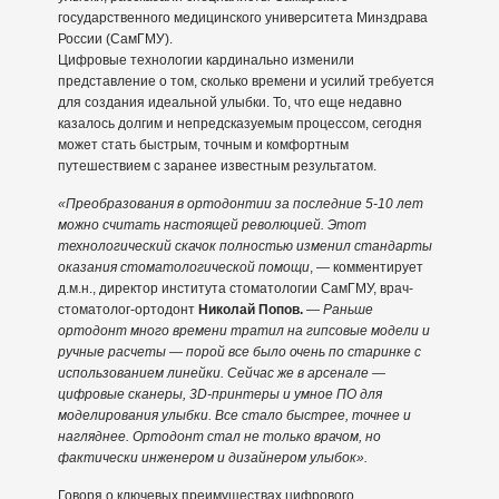
государственного медицинского университета Минздрава
России (СамГМУ).
Цифровые технологии кардинально изменили
представление о том, сколько времени и усилий требуется
для создания идеальной улыбки. То, что еще недавно
казалось долгим и непредсказуемым процессом, сегодня
может стать быстрым, точным и комфортным
путешествием с заранее известным результатом.
«Преобразования в ортодонтии за последние 5-10 лет
можно считать настоящей революцией. Этот
технологический скачок полностью изменил стандарты
оказания стоматологической помощи
, — комментирует
д.м.н., директор института стоматологии СамГМУ, врач-
стоматолог-ортодонт
Николай Попов.
—
Раньше
ортодонт много времени тратил на гипсовые модели и
ручные расчеты — порой все было очень по старинке с
использованием линейки. Сейчас же в арсенале —
цифровые сканеры, 3D-принтеры и умное ПО для
моделирования улыбки. Все стало быстрее, точнее и
нагляднее. Ортодонт стал не только врачом, но
фактически инженером и дизайнером улыбок».
Говоря о ключевых преимуществах цифрового