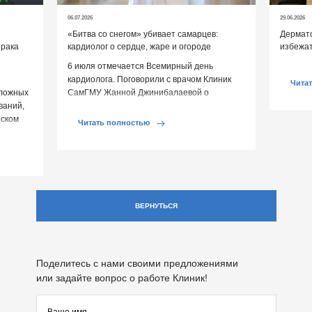
06.07.2026
29.06.2026
«Битва со снегом» убивает самарцев:
Дермато
 рака
кардиолог о сердце, жаре и огороде
избежат
6 июля отмечается Всемирный день
Дермато
кардиолога. Поговорили с врачом Клиник
помогут
Чита
сложных
СамГМУ Жанной Джинибалаевой о
ваний,
реальных угрозах сердцу и выяснили, как
рском
[…]
Читать полностью
ВЕРНУТЬСЯ
Поделитесь с нами своими предложениями
или задайте вопрос о работе Клиник!