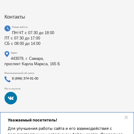
Контакты
Режим работы
ПН-ЧТ с 07:30 до 18:00
ПТ с 07:30 до 17:00
СБ с 08:00 до 14:00
Адрес
443079, г. Самара,
проспект Карла Маркса, 165 Б
Многоканальный call-центр
8 (846) 374-91-00
Мы в соцсетях
Федеральное государственное бюджетное образовательное
Уважаемый посетитель!
учреждение высшего образования «Самарский
государственный медицинский университет Министерства
Для улучшения работы сайта и его взаимодействия с
здравоохранения Российской Федерации». Клиники СамГМУ