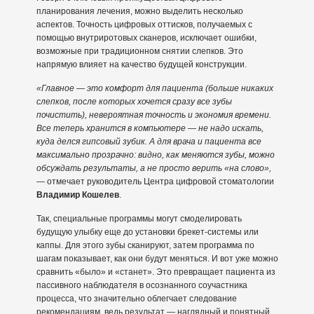
планирования лечения, можно выделить несколько
аспектов. Точность цифровых оттисков, получаемых с
помощью внутриротовых сканеров, исключает ошибки,
возможные при традиционном снятии слепков. Это
напрямую влияет на качество будущей конструкции.
«Главное — это комфорт для пациента (больше никаких
слепков, после которых хочется сразу все зубы
почистить), невероятная точность и экономия времени.
Все теперь хранится в компьютере — не надо искать,
куда делся гипсовый зубик. А для врача и пациента все
максимально прозрачно: видно, как меняются зубы, можно
обсуждать результаты, а не просто верить «на слово»,
— отмечает руководитель Центра цифровой стоматологии
Владимир Кошелев
.
Так, специальные программы могут смоделировать
будущую улыбку еще до установки брекет-системы или
каппы. Для этого зубы сканируют, затем программа по
шагам показывает, как они будут меняться. И вот уже можно
сравнить «было» и «станет». Это превращает пациента из
пассивного наблюдателя в осознанного соучастника
процесса, что значительно облегчает следование
рекомендациям, ведь результат — наглядный и понятный.