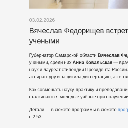
03.02.2026
Вячеслав Федорищев встре
учеными
Губернатор Самарской области
Вячеслав Ф
учеными, среди них
Анна Ковальская
— врач
наук и лауреат стипендии Президента России
аспирантуру и защитила диссертацию, а сего
Как совмещать науку, практику и преподаван
сталкиваются молодые учёные при получении
Детали — в сюжете программы в сюжете
прог
с 2:53.