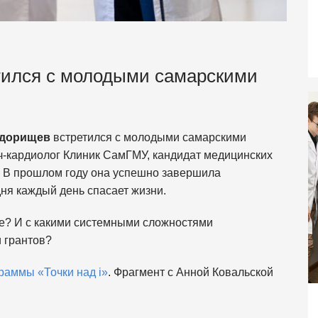
тился с молодыми самарскими
едорищев
встретился с молодыми самарскими
-кардиолог Клиник СамГМУ, кандидат медицинских
. В прошлом году она успешно завершила
дня каждый день спасает жизни.
ие? И с какими системными сложностями
 грантов?
раммы «Точки над i»
. Фрагмент с Анной Ковальской