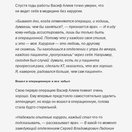
Спустя годы работы Васиф Алиев точно уверен, что
не видит себя в медицине без хирургии.
«Бывают дни, когда отменяются операции, и ходишь,
думаешь: чем бы заняться?,
— признается врач. —
И я иду
кому-нибудь
ассистировать, лишь бы только быть
в операционной. Потому что у каждого своя стихия,
и это — моя. Хирургия — это любовь,
по-другому
не скажешь. Ты находишься в отделении с утра до вечера,
каждого пациента „пропускаешь“ через себя. Например,
сегодня был случай: думали, есть ли у пациента
прогрессия рака, сделали КТ, оказалось, что все хорошо.
Я, наверное, радовался больше, чем сам пациент».
Вошел в операционную и все забыл
Свою первую операцию Васиф Алиев помнит очень
хорошо. Ему впервые предстояло самостоятельно удалить
аппендицит, но когда он вошел в операционную, голова
стала будто стерильной.
«Набежали опытные хирурги, каждый стал
что-то
подсказывать,
— рассказывает врач. —
В
какой-то
момент
заведующий отделением Сергей Владимирович Ладонин