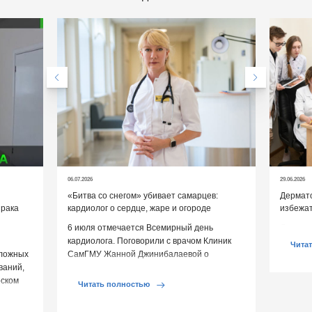
06.07.2026
29.06.2026
«Битва со снегом» убивает самарцев:
Дермато
 рака
кардиолог о сердце, жаре и огороде
избежат
6 июля отмечается Всемирный день
Дермато
кардиолога. Поговорили с врачом Клиник
помогут
Чита
сложных
СамГМУ Жанной Джинибалаевой о
ваний,
реальных угрозах сердцу и выяснили, как
рском
[…]
Читать полностью