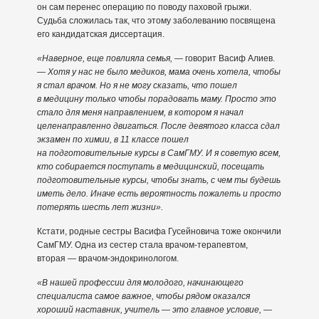
он сам перенес операцию по поводу паховой грыжи.
Судьба сложилась так, что этому заболеванию посвящена
его кандидатская диссертация.
«Наверное, еще повлияла семья,
— говорит Васиф Алиев.
—
Хотя у нас не было медиков, мама очень хотела, чтобы
я стал врачом. Но я не могу сказать, что пошел
в медицину только чтобы порадовать маму. Просто это
стало для меня направлением, в котором я начал
целенаправленно двигаться. После девятого класса сдал
экзамен по химии, в 11 классе пошел
на подготовительные курсы в СамГМУ. И я советую всем,
кто собирается поступать в медицинский, посещать
подготовительные курсы, чтобы знать, с чем ты будешь
иметь дело. Иначе есть вероятность пожалеть и просто
потерять шесть лет жизни».
Кстати, родные сестры Васифа Гусейновича тоже окончили
СамГМУ. Одна из сестер стала врачом-терапевтом,
вторая — врачом-эндокринологом.
«В нашей профессии для молодого, начинающего
специалиста самое важное, чтобы рядом оказался
хороший наставник, учитель — это главное условие,
—