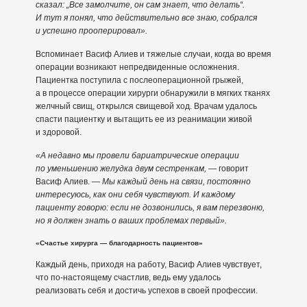
сказал: „Все замолчите, он сам знает, что делать“.
И тут я понял, что действительно все знаю, собрался
и успешно прооперировал».
Вспоминает Васиф Алиев и тяжелые случаи, когда во время
операции возникают непредвиденные осложнения.
Пациентка поступила с послеоперационной грыжей,
а в процессе операции хирурги обнаружили в мягких тканях
желчный свищ, открылся свищевой ход. Врачам удалось
спасти пациентку и вытащить ее из реанимации живой
и здоровой.
«А недавно мы провели бариатрические операции
по уменьшению желудка двум сестренкам,
— говорит
Васиф Алиев. —
Мы каждый день на связи, постоянно
интересуюсь, как они себя чувствуют. И каждому
пациенту говорю: если не дозвонились, я вам перезвоню,
но я должен знать о ваших проблемах первый».
«Счастье хирурга — благодарность пациентов»
Каждый день, приходя на работу, Васиф Алиев чувствует,
что по-настоящему счастлив, ведь ему удалось
реализовать себя и достичь успехов в своей профессии.