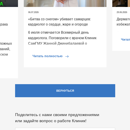
06.07.2026
29.06.2026
«Битва со снегом» убивает самарцев:
Дермато
 рака
кардиолог о сердце, жаре и огороде
избежат
6 июля отмечается Всемирный день
Дермато
кардиолога. Поговорили с врачом Клиник
помогут
Чита
сложных
СамГМУ Жанной Джинибалаевой о
ваний,
реальных угрозах сердцу и выяснили, как
рском
[…]
Читать полностью
ВЕРНУТЬСЯ
Поделитесь с нами своими предложениями
или задайте вопрос о работе Клиник!