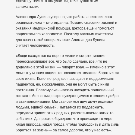
«Дочка, у тебя это получается, тебе нужно этим
заниматься».
Александра Лунина уверена, что работа анестезиолога-
реаниматолога – многогранна. Помимо спасения жизней и
оказания медицинской помощи, доктора еще и помогают
пациентам психологически. Поэтому главным качеством
для врача такой специальности Александра Лунина
считает человечность.
«Люди находятся на пороге жизни и смерти, многие
переосмысливают все, что было сделано, все, что не
доделано в этой жизни, — говорит врач. — Именно в этот
момент у многих пациентов возникает желание бороться за
свою жизнь. Конечно, родные навещают и поддерживают
пациентов, но, к сожалению, они не могут быть с ними
постоянно. Поэтому очень важно находить полноценный
контакт с больными, остро нуждающимися в эмоциях добра
и взаимопонимания. Мы становимся друг другу родными
людьми, единой семьей. Пытаемся их поддержать,
передаем привет от их родных, рассказываем о каких-то
событиях. Да просто обсуждаем, что происходит в мире,
какая природа, какая погода, чтобы подбодрить и дать силы
бороться за жизнь — за самое дорогое, что у нас есть».