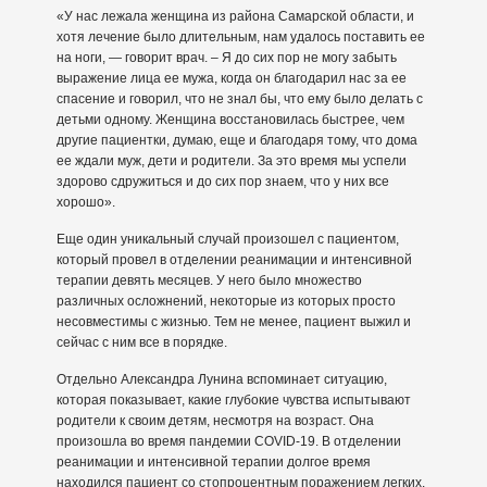
«У нас лежала женщина из района Самарской области, и
хотя лечение было длительным, нам удалось поставить ее
на ноги, — говорит врач. – Я до сих пор не могу забыть
выражение лица ее мужа, когда он благодарил нас за ее
спасение и говорил, что не знал бы, что ему было делать с
детьми одному. Женщина восстановилась быстрее, чем
другие пациентки, думаю, еще и благодаря тому, что дома
ее ждали муж, дети и родители. За это время мы успели
здорово сдружиться и до сих пор знаем, что у них все
хорошо».
Еще один уникальный случай произошел с пациентом,
который провел в отделении реанимации и интенсивной
терапии девять месяцев. У него было множество
различных осложнений, некоторые из которых просто
несовместимы с жизнью. Тем не менее, пациент выжил и
сейчас с ним все в порядке.
Отдельно Александра Лунина вспоминает ситуацию,
которая показывает, какие глубокие чувства испытывают
родители к своим детям, несмотря на возраст. Она
произошла во время пандемии COVID-19. В отделении
реанимации и интенсивной терапии долгое время
находился пациент со стопроцентным поражением легких.