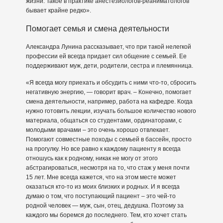
жизни. Такое в практике анестезиологов-реаниматологов
бывает крайне редко».
Помогает семья и смена деятельности
Александра Лунина рассказывает, что при такой нелегкой
профессии ей всегда придает сил общение с семьей. Ее
поддерживают муж, дети, родители, сестра и племянница.
«Я всегда могу приехать и обсудить с ними что-то, сбросить
негативную энергию, — говорит врач. – Конечно, помогает
смена деятельности, например, работа на кафедре. Когда
нужно готовить лекции, изучать большое количество нового
материала, общаться со студентами, ординаторами, с
молодыми врачами – это очень хорошо отвлекает.
Помогают совместные походы с семьей в бассейн, просто
на прогулку. Но все равно к каждому пациенту я всегда
отношусь как к родному, никак не могу от этого
абстрагироваться, несмотря на то, что стаж у меня почти
15 лет. Мне всегда кажется, что на этом месте может
оказаться кто-то из моих близких и родных. И я всегда
думаю о том, что поступающий пациент – это чей-то
родной человек — муж, сын, отец, дедушка. Поэтому за
каждого мы боремся до последнего. Тем, кто хочет стать