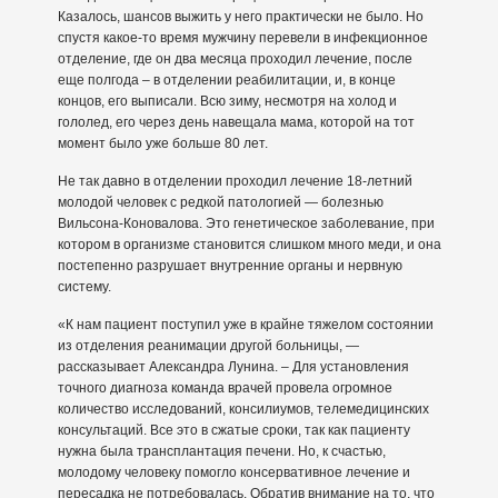
Казалось, шансов выжить у него практически не было. Но
спустя какое-то время мужчину перевели в инфекционное
отделение, где он два месяца проходил лечение, после
еще полгода – в отделении реабилитации, и, в конце
концов, его выписали. Всю зиму, несмотря на холод и
гололед, его через день навещала мама, которой на тот
момент было уже больше 80 лет.
Не так давно в отделении проходил лечение 18-летний
молодой человек с редкой патологией — болезнью
Вильсона-Коновалова. Это генетическое заболевание, при
котором в организме становится слишком много меди, и она
постепенно разрушает внутренние органы и нервную
систему.
«К нам пациент поступил уже в крайне тяжелом состоянии
из отделения реанимации другой больницы, —
рассказывает Александра Лунина. – Для установления
точного диагноза команда врачей провела огромное
количество исследований, консилиумов, телемедицинских
консультаций. Все это в сжатые сроки, так как пациенту
нужна была трансплантация печени. Но, к счастью,
молодому человеку помогло консервативное лечение и
пересадка не потребовалась. Обратив внимание на то, что