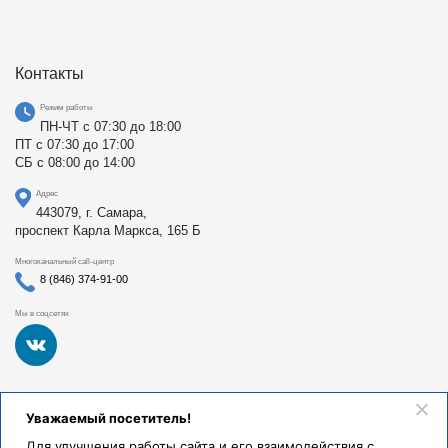
Контакты
Режим работы
ПН-ЧТ с 07:30 до 18:00
ПТ с 07:30 до 17:00
СБ с 08:00 до 14:00
Адрес
443079, г. Самара,
проспект Карла Маркса, 165 Б
Многоканальный call-центр
8 (846) 374-91-00
Мы в соцсетях
Федеральное государственное бюджетное образовательное
Уважаемый посетитель!
учреждение высшего образования «Самарский
государственный медицинский университет Министерства
Для улучшения работы сайта и его взаимодействия с