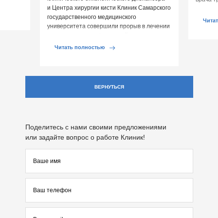
и Центра хирургии кисти Клиник Самарского
хирурга
государственного медицинского
применя
Чита
университета совершили прорыв в лечении
онкологических заболеваний опорно-
двигательной […]
Читать полностью
ВЕРНУТЬСЯ
Поделитесь с нами своими предложениями
или задайте вопрос о работе Клиник!