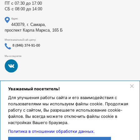
ПТ с 07:30 до 17:00
СБ с 08:00 до 14:00
Адрес
443079, г. Самара,
проспект Карла Маркса, 165 Б
Многоканальный call-центр
8 (846) 374-91-00
Мы в соцсетях
Федеральное государственное бюджетное образовательное
Уважаемый посетитель!
учреждение высшего образования «Самарский
государственный медицинский университет Министерства
Для улучшения работы сайта и его взаимодействия с
здравоохранения Российской Федерации». Клиники СамГМУ
пользователями мы используем файлы cookie. Продолжая
были основаны в 1930 году.
работу с сайтом, Вы разрешаете использование cookie-
Реквизиты и правовая информация
файлов. Вы всегда можете отключить файлы cookie в
настройках Вашего браузера.
Политика обработки персональных данных
Политика в отношении обработки данных.
© Клиники СамГМУ, 2026.