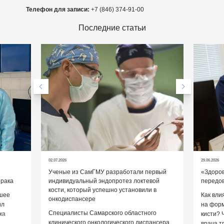
Телефон для записи:
+7 (846) 374-91-00
Последние статьи
02.07.2026
29.06.2026
Ученые из СамГМУ разработали первый
«Здоров
 рака
индивидуальный эндопротез локтевой
передов
кости, который успешно установили в
шее
Как вли
онкодиспансере
ил
на форм
Специалисты Самарского областного
ка
кисти? 
клинического онкологического диспансера
тод −
врача т