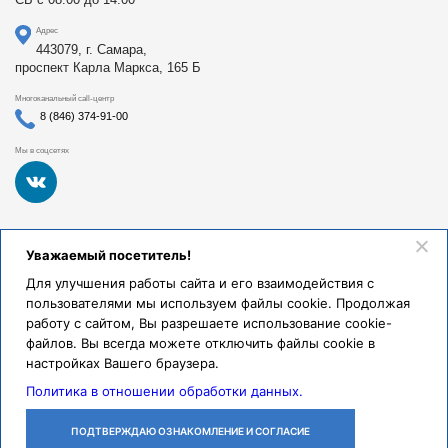
Адрес
443079, г. Самара,
проспект Карла Маркса, 165 Б
Многоканальный call-центр
8 (846) 374-91-00
Мы в соцсетях
Федеральное государственное бюджетное образовательное
Уважаемый посетитель!
учреждение высшего образования «Самарский
государственный медицинский университет Министерства
Для улучшения работы сайта и его взаимодействия с
здравоохранения Российской Федерации». Клиники СамГМУ
пользователями мы используем файлы cookie. Продолжая
были основаны в 1930 году.
работу с сайтом, Вы разрешаете использование cookie-
Реквизиты и правовая информация
файлов. Вы всегда можете отключить файлы cookie в
настройках Вашего браузера.
Политика обработки персональных данных
Политика в отношении обработки данных.
© Клиники СамГМУ, 2026.
ПОДТВЕРЖДАЮ ОЗНАКОМЛЕНИЕ И СОГЛАСИЕ
ЛИЧНЫЙ
ОСТАВИТЬ