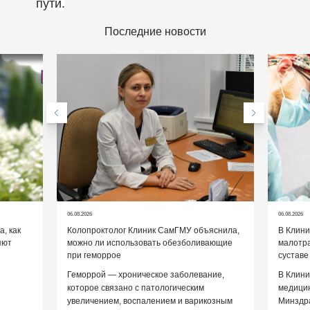
пути.
Последние новости
06.08.2026
06.08.2026
, как
Колопроктолог Клиник СамГМУ объяснила,
В Клин
яют
можно ли использовать обезболивающие
малотр
при геморрое
суставе
Геморрой — хроническое заболевание,
В Клини
которое связано с патологическим
медицин
увеличением, воспалением и варикозным
Минздр