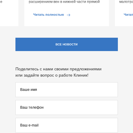
ие
расширением вен в нижней части прямой
малотр
й среды
кишки и вокруг анального отверстия. При
суставе
обострении […]
Обычно 
Читать полностью
Чита
ВСЕ НОВОСТИ
Поделитесь с нами своими предложениями
или задайте вопрос о работе Клиник!