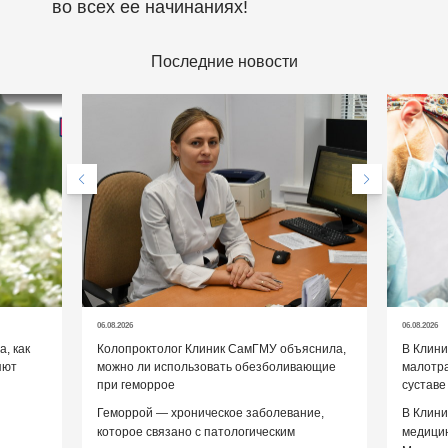
во всех ее начинаниях!
Последние новости
06.08.2026
06.08.2026
, как
Колопроктолог Клиник СамГМУ объяснила,
В Клин
яют
можно ли использовать обезболивающие
малотр
при геморрое
суставе
Геморрой — хроническое заболевание,
В Клини
которое связано с патологическим
медицин