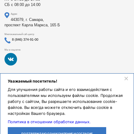
СБ с 08:00 до 14:00
Адрес
443079, г. Самара,
проспект Карла Маркса, 165 Б
Многоканальный call-центр
8 (846) 374-91-00
Мы в соцсетях
Федеральное государственное бюджетное образовательное
Уважаемый посетитель!
учреждение высшего образования «Самарский
государственный медицинский университет Министерства
Для улучшения работы сайта и его взаимодействия с
здравоохранения Российской Федерации». Клиники СамГМУ
пользователями мы используем файлы cookie. Продолжая
были основаны в 1930 году.
работу с сайтом, Вы разрешаете использование cookie-
Реквизиты и правовая информация
файлов. Вы всегда можете отключить файлы cookie в
настройках Вашего браузера.
Политика обработки персональных данных
Политика в отношении обработки данных.
© Клиники СамГМУ, 2026.
ПОДТВЕРЖДАЮ ОЗНАКОМЛЕНИЕ И СОГЛАСИЕ