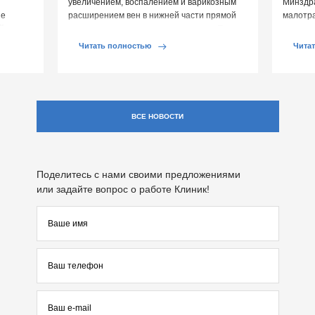
увеличением, воспалением и варикозным
Минздр
ие
расширением вен в нижней части прямой
малотр
й среды
кишки и вокруг анального отверстия. При
суставе
обострении […]
Обычно 
Читать полностью
Чита
ВСЕ НОВОСТИ
Поделитесь с нами своими предложениями
или задайте вопрос о работе Клиник!