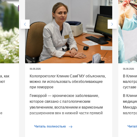
06.08.2026
06.08.2026
, как
Колопроктолог Клиник СамГМУ объяснила,
В Клин
яют
можно ли использовать обезболивающие
малотр
при геморрое
суставе
Геморрой — хроническое заболевание,
В Клини
которое связано с патологическим
медицин
увеличением, воспалением и варикозным
Минздр
ие
расширением вен в нижней части прямой
малотр
й среды
кишки и вокруг анального отверстия. При
суставе
обострении […]
Обычно 
Читать полностью
Чита