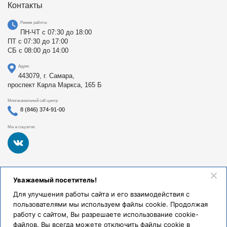
Контакты
Режим работы
ПН-ЧТ с 07:30 до 18:00
ПТ с 07:30 до 17:00
СБ с 08:00 до 14:00
Адрес
443079, г. Самара,
проспект Карла Маркса, 165 Б
Многоканальный call-центр
8 (846) 374-91-00
Мы в соцсетях
Федеральное государственное бюджетное образовательное
Уважаемый посетитель!
учреждение высшего образования «Самарский
государственный медицинский университет Министерства
Для улучшения работы сайта и его взаимодействия с
здравоохранения Российской Федерации». Клиники СамГМУ
пользователями мы используем файлы cookie. Продолжая
были основаны в 1930 году.
работу с сайтом, Вы разрешаете использование cookie-
Реквизиты и правовая информация
файлов. Вы всегда можете отключить файлы cookie в