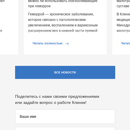
яют
можно ли использовать обезболивающие
малотр
при геморрое
суставе
Геморрой — хроническое заболевание,
В Клини
которое связано с патологическим
медицин
увеличением, воспалением и варикозным
Минздр
ие
расширением вен в нижней части прямой
малотр
й среды
кишки и вокруг анального отверстия. При
суставе
обострении […]
Обычно 
Читать полностью
Чита
ВСЕ НОВОСТИ
Поделитесь с нами своими предложениями
или задайте вопрос о работе Клиник!