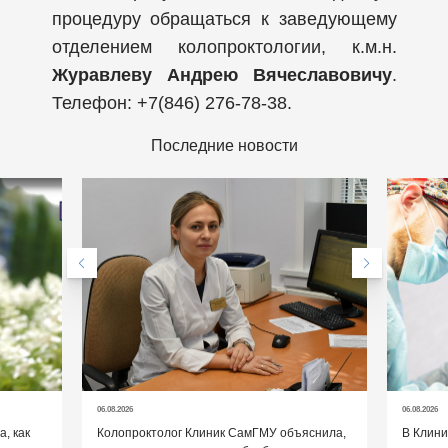
процедуру обращаться к заведующему
отделением колопроктологии, к.м.н.
Журавлеву Андрею Вячеславовичу
.
Телефон: +7(846) 276-78-38.
Последние новости
06.08.2026
06.08.2026
, как
Колопроктолог Клиник СамГМУ объяснила,
В Клин