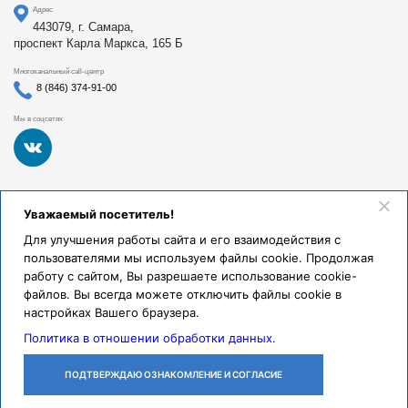
Адрес
443079, г. Самара,
проспект Карла Маркса, 165 Б
Многоканальный call-центр
8 (846) 374-91-00
Мы в соцсетях
Федеральное государственное бюджетное образовательное
Уважаемый посетитель!
учреждение высшего образования «Самарский
государственный медицинский университет Министерства
Для улучшения работы сайта и его взаимодействия с
здравоохранения Российской Федерации». Клиники СамГМУ
пользователями мы используем файлы cookie. Продолжая
были основаны в 1930 году.
работу с сайтом, Вы разрешаете использование cookie-
Реквизиты и правовая информация
файлов. Вы всегда можете отключить файлы cookie в
настройках Вашего браузера.
Политика обработки персональных данных
Политика в отношении обработки данных.
© Клиники СамГМУ, 2026.
ПОДТВЕРЖДАЮ ОЗНАКОМЛЕНИЕ И СОГЛАСИЕ
ЛИЧНЫЙ
ОСТАВИТЬ
ПОЗВОНИТЬ
КАБИНЕТ
ЗАЯВКУ