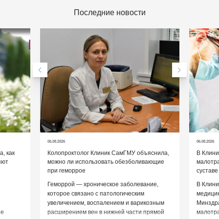
Последние новости
06.08.2026
06.08.2026
, как
Колопроктолог Клиник СамГМУ объяснила,
В Клин
яют
можно ли использовать обезболивающие
малотр
при геморрое
суставе
Геморрой — хроническое заболевание,
В Клини
которое связано с патологическим
медицин
увеличением, воспалением и варикозным
Минздр
ие
расширением вен в нижней части прямой
малотр