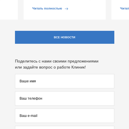
й среды
кишки и вокруг анального отверстия. При
суставе
обострении […]
Обычно 
Читать полностью
Чита
ВСЕ НОВОСТИ
Поделитесь с нами своими предложениями
или задайте вопрос о работе Клиник!