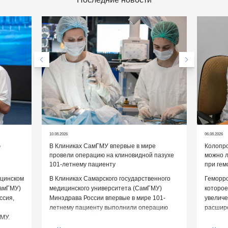
10.08.2026
06.08.2026
ю
В Клиниках СамГМУ впервые в мире
Колопро
провели операцию на клиновидной пазухе
можно л
101-летнему пациенту
при гем
ицинском
В Клиниках Самарского государственного
Геморро
СамГМУ)
медицинского университета (СамГМУ)
которое
ссия,
Минздрава России впервые в мире 101-
увеличе
летнему пациенту выполнили операцию
расшире
МУ.
на клиновидной пазухе, которая входит
кишки и
еро-
в структуру клиновидной […]
обостре