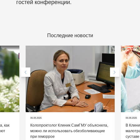
гостей конференции.
Последние новости
06.08.2026
06.08.2026
, как
Колопроктолог Клиник СамГМУ объяснила,
В Клин
яют
можно ли использовать обезболивающие
малотр
при геморрое
суставе