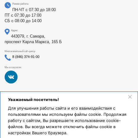
Режим работы
ПН-ЧТ с 07:30 до 18:00
ПТ с 07:30 до 17:00
СБ с 08:00 до 14:00
Адрес
443079, г. Самара,
проспект Карла Маркса, 165 Б
Многоканальный call-центр
8 (846) 374-91-00
Мы в соцсетях
Федеральное государственное бюджетное образовательное
Уважаемый посетитель!
учреждение высшего образования «Самарский
государственный медицинский университет Министерства
Для улучшения работы сайта и его взаимодействия с
здравоохранения Российской Федерации». Клиники СамГМУ
пользователями мы используем файлы cookie. Продолжая
были основаны в 1930 году.
работу с сайтом, Вы разрешаете использование cookie-
Реквизиты и правовая информация
файлов. Вы всегда можете отключить файлы cookie в
настройках Вашего браузера.
Политика обработки персональных данных