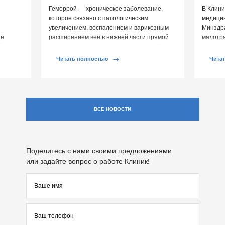
Геморрой — хроническое заболевание,
В Клини
которое связано с патологическим
медицин
увеличением, воспалением и варикозным
Минздр
ие
расширением вен в нижней части прямой
малотр
й среды
кишки и вокруг анального отверстия. При
суставе
обострении […]
Обычно 
Читать полностью
Чита
ВСЕ НОВОСТИ
Поделитесь с нами своими предложениями
или задайте вопрос о работе Клиник!