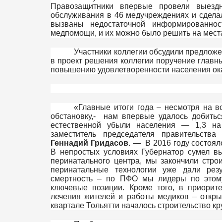
Правозащитники впервые провели выезд
обслуживания в 46 медучреждениях и сдела
вызваны недостаточной информированно
медпомощи, и их можно было решить на мес
Участники коллегии обсудили предложе
в проект решения коллегии поручение главн
повышению удовлетворенности населения ок
«Главные итоги года – несмотря на в
обстановку,- нам впервые удалось добить
естественной убыли населения — 1,3 на
заместитель председателя правительств
Геннадий Гридасов
. — В 2016 году состоял
В непростых условиях Губернатор сумел вы
перинатального центра, мы закончили строи
перинатальные технологии уже дали рез
смертность – по ПФО мы лидеры по этому 
ключевые позиции. Кроме того, в приорит
лечения жителей и работы медиков – откр
квартале Тольятти началось строительство кр