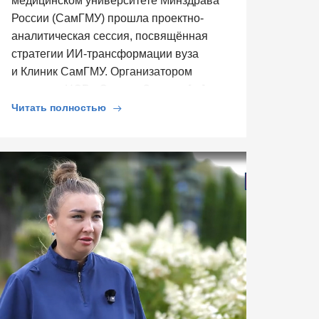
медицинском университете Минздрава
России (СамГМУ) прошла проектно-
аналитическая сессия, посвящённая
стратегии ИИ-трансформации вуза
и Клиник СамГМУ. Организатором
выступил ЦСР «Северо-Запад», […]
Читать полностью