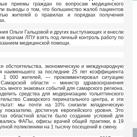
ные приемы граждан по вопросам медицинского
ли выводы о том, что большинство жалоб пациентов
стью жителей о правилах и порядках получения
тах.
ния Ольги Гальцовой и других выступающих и внесли
ым врачам ЛПУ взять под личный контроль работу по
азанием медицинской помощи.
се обстоятельства, экономическую и международную
ся наименьшего за последние 25 лет коэффициента
 1 000 жителей,
— прокомментировал ситуацию
а Самарской области – министр здравоохранения
ось много знаковых событий для самарского региона.
делить средства для модернизацию тольяттинского
тельство Самарского перинатального центра, и эти
ультат: мы почти на 10% снизили младенческую
показателю, достигнув европейского уровня. Это
етах областной власти было создание условий для
ывались ФАПы, офисы врачей общей практики, в 19
упной поликлиники на 1 тысячу посещений в смену.