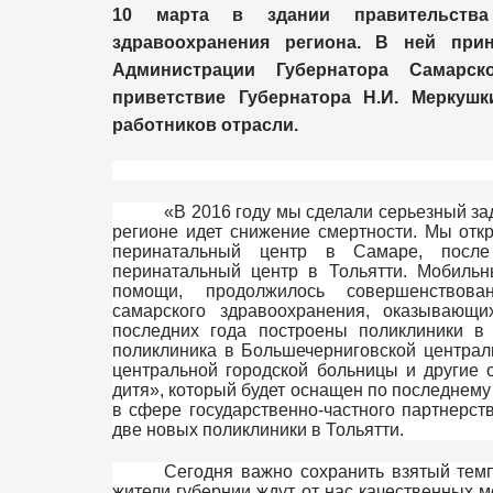
10 марта в здании правительства
здравоохранения региона. В ней прин
Администрации Губернатора Самарск
приветствие Губернатора Н.И. Меркуш
работников отрасли.
«В 2016 году мы сделали серьезный за
регионе идет снижение смертности. Мы отк
перинатальный центр в Самаре, после
перинатальный центр в Тольятти. Мобиль
помощи, продолжилось совершенствова
самарского здравоохранения, оказывающ
последних года построены поликлиники в 
поликлиника в Большечерниговской централ
центральной городской больницы и другие 
дитя», который будет оснащен по последнему
в сфере государственно-частного партнерст
две новых поликлиники в Тольятти.
Сегодня важно сохранить взятый темп
жители губернии ждут от нас качественных м