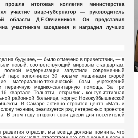
 прошла итоговая коллегия министерства
ял участие вице-губернатор — руководитель
ой области Д.Е.Овчинников. Он представил
кина участникам заседания и наградил лучших
дел на будущее, — было отмечено в приветствии, — в
рыли новый, соответствующий мировым стандартам,
 полной модернизации запустили современный
ный парк пополнился 30 новыми машинами скорой
ние материально-технической базы учреждений
их первичную медико-санитарную помощь. За три
16 квартале Тольятти, открылись консультативная
ьной районной больнице, корпус Новокуйбышевской
объекты. В Самаре активно строится центр «Мать и
 слову техники, реализуется ряд интересных проектов
ва. В этом году откроют свои двери для посетителей
 развития отрасли, мы всегда должны помнить, что
едицинских услуг, ответственного отношения к делу и