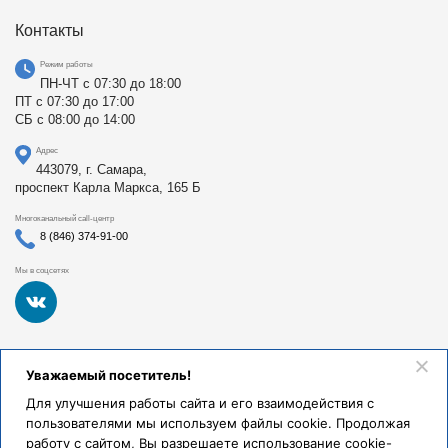
Контакты
Режим работы
ПН-ЧТ с 07:30 до 18:00
ПТ с 07:30 до 17:00
СБ с 08:00 до 14:00
Адрес
443079, г. Самара,
проспект Карла Маркса, 165 Б
Многоканальный call-центр
8 (846) 374-91-00
Мы в соцсетях
Федеральное государственное бюджетное образовательное
Уважаемый посетитель!
учреждение высшего образования «Самарский
государственный медицинский университет Министерства
Для улучшения работы сайта и его взаимодействия с
здравоохранения Российской Федерации». Клиники СамГМУ
пользователями мы используем файлы cookie. Продолжая
были основаны в 1930 году.
работу с сайтом, Вы разрешаете использование cookie-