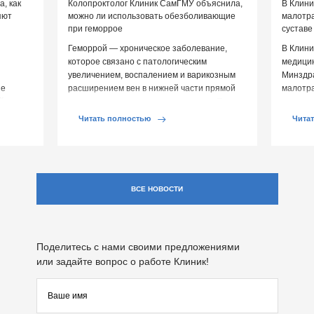
, как
Колопроктолог Клиник СамГМУ объяснила,
В Клин
яют
можно ли использовать обезболивающие
малотр
при геморрое
суставе
Геморрой — хроническое заболевание,
В Клини
которое связано с патологическим
медицин
увеличением, воспалением и варикозным
Минздр
ие
расширением вен в нижней части прямой
малотр
й среды
кишки и вокруг анального отверстия. При
суставе
обострении […]
Обычно 
Читать полностью
Чита
ВСЕ НОВОСТИ
Поделитесь с нами своими предложениями
или задайте вопрос о работе Клиник!