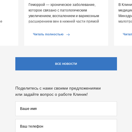
Геморрой — хроническое заболевание,
В Клини
которое связано с патологическим
медицин
увеличением, воспалением и варикозным
Минздр
ие
расширением вен в нижней части прямой
малотр
й среды
кишки и вокруг анального отверстия. При
суставе
обострении […]
Обычно 
Читать полностью
Чита
ВСЕ НОВОСТИ
Поделитесь с нами своими предложениями
или задайте вопрос о работе Клиник!