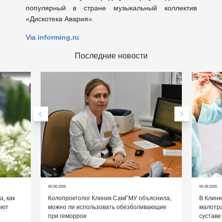
популярный в стране музыкальный коллектив
«Дискотека Авария».
Via
informing.ru
Последние новости
06.08.2026
06.08.2026
, как
Колопроктолог Клиник СамГМУ объяснила,
В Клин
яют
можно ли использовать обезболивающие
малотр
при геморрое
суставе