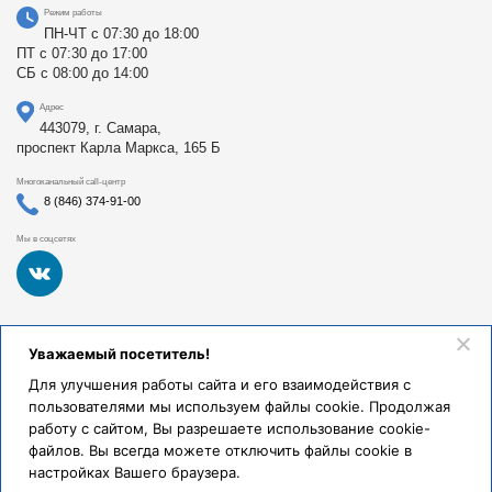
Режим работы
ПН-ЧТ с 07:30 до 18:00
ПТ с 07:30 до 17:00
СБ с 08:00 до 14:00
Адрес
443079, г. Самара,
проспект Карла Маркса, 165 Б
Многоканальный call-центр
8 (846) 374-91-00
Мы в соцсетях
Федеральное государственное бюджетное образовательное
Уважаемый посетитель!
учреждение высшего образования «Самарский
государственный медицинский университет Министерства
Для улучшения работы сайта и его взаимодействия с
здравоохранения Российской Федерации». Клиники СамГМУ
пользователями мы используем файлы cookie. Продолжая
были основаны в 1930 году.
работу с сайтом, Вы разрешаете использование cookie-
Реквизиты и правовая информация
файлов. Вы всегда можете отключить файлы cookie в
настройках Вашего браузера.
Политика обработки персональных данных