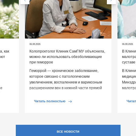
06.08.2026
06.08.2026
, как
Колопроктолог Клиник СамГМУ объяснила,
В Клин
яют
можно ли использовать обезболивающие
малотр
при геморрое
суставе
Геморрой — хроническое заболевание,
В Клини
которое связано с патологическим
медицин
увеличением, воспалением и варикозным
Минздр
ие
расширением вен в нижней части прямой
малотр
й среды
кишки и вокруг анального отверстия. При
суставе
обострении […]
Обычно 
Читать полностью
Чита
ВСЕ НОВОСТИ