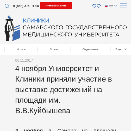
8 (846) 374-91-00
ЛИЧНЫЙ КАБИНЕТ
RU
Услуги
Врачи
Отделения
Еще
06.11.2017
4 ноября Университет и
Клиники приняли участие в
выставке достижений на
площади им.
В.В.Куйбышева
---
4 ноября
в Самаре на площади