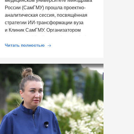
медицинском университете Минздрава
России (СамГМУ) прошла проектно-
аналитическая сессия, посвящённая
стратегии ИИ-трансформации вуза
и Клиник СамГМУ. Организатором
выступил ЦСР «Северо-Запад», […]
Читать полностью