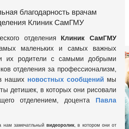
льная благодарность врачам
тделения Клиник СамГМУ
ческого отделения
Клиник СамГМУ
самых маленьких и самых важных
и их родители с самыми добрыми
иков отделения за профессионализм,
из наших
новостных сообщений
мы
ты детишек, в которых они рисовали
щего отделением, доцента
Павла
а нам замечатльный
видеоролик
, в котором они от