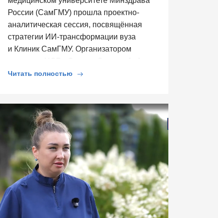
медицинском университете Минздрава
России (СамГМУ) прошла проектно-
аналитическая сессия, посвящённая
стратегии ИИ-трансформации вуза
и Клиник СамГМУ. Организатором
выступил ЦСР «Северо-Запад», […]
Читать полностью