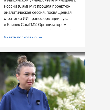
медицинском университете Минздрава
России (СамГМУ) прошла проектно-
аналитическая сессия, посвящённая
стратегии ИИ-трансформации вуза
и Клиник СамГМУ. Организатором
выступил ЦСР «Северо-Запад», […]
Читать полностью