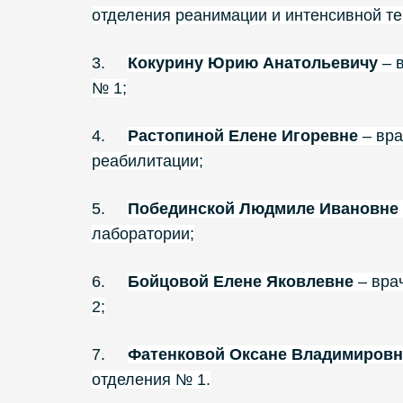
отделения реанимации и интенсивной те
3.
Кокурину Юрию Анатольевичу
– 
№ 1;
4.
Растопиной Елене Игоревне
– вра
реабилитации;
5.
Побединской Людмиле Ивановне
лаборатории;
6.
Бойцовой Елене Яковлевне
– вра
2;
7.
Фатенковой Оксане Владимировн
отделения № 1.