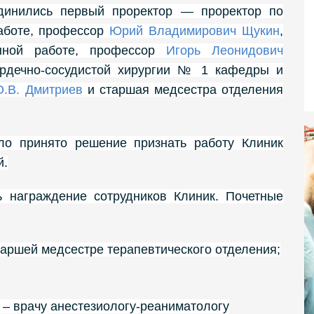
динились первый проректор — проректор по
работе, профессор
Юрий Владимирович Щукин
,
нной работе, профессор
Игорь Леонидович
ердечно-сосудистой хирургии № 1 кафедры и
О.В. Дмитриев
и старшая медсестра отделения
ло принято решение признать работу Клиник
й.
 награждение сотрудников Клиник. Почетные
таршей медсестре терапевтического отделения;
– врачу анестезиологу-реаниматологу