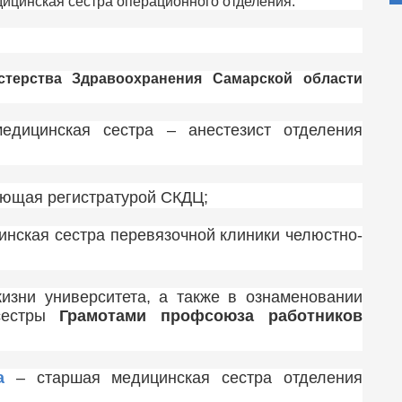
дицинская сестра операционного отделения.
стерства Здравоохранения Самарской области
дицинская сестра – анестезист отделения
ющая регистратурой СКДЦ;
нская сестра перевязочной клиники челюстно-
изни университета, а также в ознаменовании
сестры
Грамотами профсоюза работников
а
– старшая медицинская сестра отделения