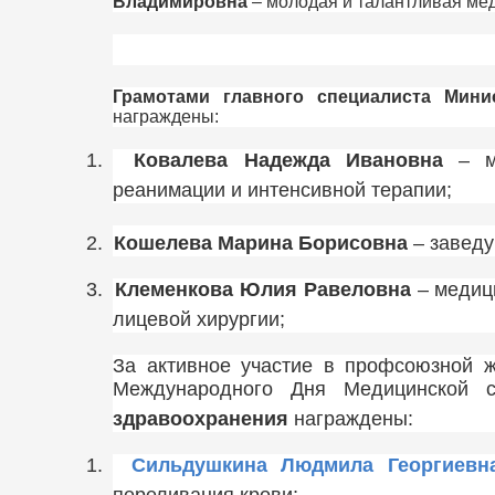
Владимировна
– молодая и талантливая ме
Грамотами главного специалиста Мини
награждены:
1.
Ковалева Надежда Ивановна
– ме
реанимации и интенсивной терапии;
2.
Кошелева Марина Борисовна
– заведу
3.
Клеменкова Юлия Равеловна
– медици
лицевой хирургии;
За активное участие в профсоюзной ж
Международного Дня Медицинской 
здравоохранения
награждены:
1.
Сильдушкина Людмила Георгиевн