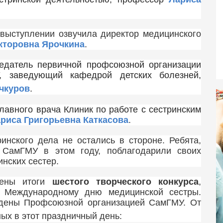
выступлении озвучила директор медицинского
кторовна Ярочкина
.
едатель первичной профсоюзной организации
, заведующий кафедрой детских болезней,
чкуров
.
лавного врача Клиник по работе с сестринским
риса Григорьевна Каткасова
.
инского дела не остались в стороне. Ребята,
 СамГМУ в этом году, поблагодарили своих
нских сестер.
дены итоги
шестого творческого конкурса
,
 Международному дню медицинской сестры.
дены Профсоюзной организацией СамГМУ. От
ых в этот праздничный день: