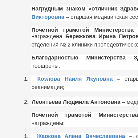
Нагрудным знаком «отличник Здрав
Викторовна
– старшая медицинская сес
Почетной грамотой Министерства
награждена
Бережкова Ирина Петро
отделения № 2 клиники пропедевтическо
Благодарностью Министерства З
поощрены:
1.
Козлова Наиля Якуповна
– старш
реанимации;
2.
Леонтьева Людмила Антоновна
– медс
Почетной грамотой Министерств
награждены:
1.
Жаркова Алена Вячеславовна
– ст