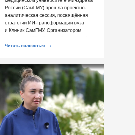
медицинском университете Минздрава
России (СамГМУ) прошла проектно-
аналитическая сессия, посвящённая
стратегии ИИ-трансформации вуза
и Клиник СамГМУ. Организатором
выступил ЦСР «Северо-Запад», […]
Читать полностью