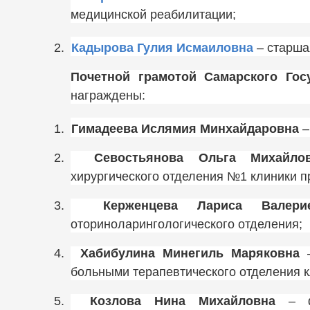
медицинской реабилитации;
2.
Кадырова Гулия Исмаиловна
– старша
Почетной грамотой Самарского Гос
награждены:
1.
Гимадеева Ислямия Минхайдаровна
–
2.
Севостьянова Ольга Михайло
хирургического отделения №1 клиники п
3.
Керженцева Лариса Валери
оториноларингологического отделения;
4.
Хабибулина Минегиль Маряковна
–
больными терапевтического отделения к
5.
Козлова Нина Михайловна
– фе