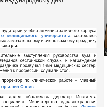
 Международному дню
 аудитории учебно-административного корпуса
го медицинского университета
состоялись
ые замечательному и очень важному празднику
 сестры
.
ительные выступления руководства вуза и
етеранов сестринской службы и награждение
раздника прозвучал гимн медицинских сестер,
ажения к профессии, слушали стоя.
 проректор по клинической работе – главный
горьевич Сонис
.
ке далее обратилась директор Института
 специалист Министерства здравоохранения
стринской деятельностью, профессор
Лариса