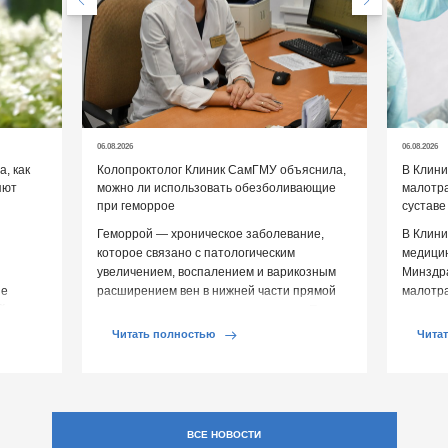
06.08.2026
06.08.2026
, как
Колопроктолог Клиник СамГМУ объяснила,
В Клин
яют
можно ли использовать обезболивающие
малотр
при геморрое
суставе
Геморрой — хроническое заболевание,
В Клини
которое связано с патологическим
медицин
увеличением, воспалением и варикозным
Минздр
ие
расширением вен в нижней части прямой
малотр
й среды
кишки и вокруг анального отверстия. При
суставе
обострении […]
Обычно 
Читать полностью
Чита
ВСЕ НОВОСТИ