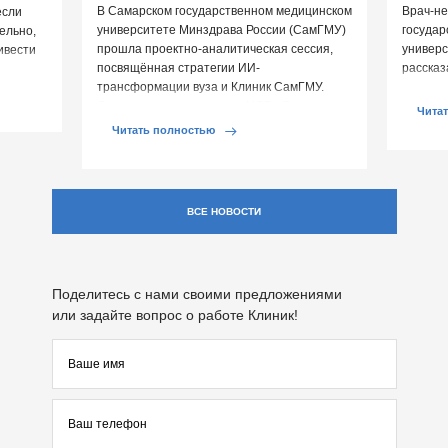
В Самарском государственном медицинском
Врач-не
если
университете Минздрава России (СамГМУ)
государ
ельно,
прошла проектно-аналитическая сессия,
универс
ивести
посвящённая стратегии ИИ-
рассказ
овья.
трансформации вуза и Клиник СамГМУ.
перепа
Организатором выступил ЦСР «Северо-
влияют 
Чита
Запад», […]
Читать полностью
ВСЕ НОВОСТИ
Поделитесь с нами своими предложениями
или задайте вопрос о работе Клиник!