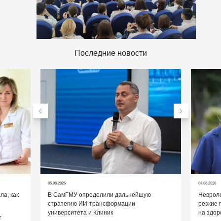
Последние новости
05.08.2026
04.08.2026
а, как
В СамГМУ определили дальнейшую
Невроло
стратегию ИИ-трансформации
резкие 
университета и Клиник
на здор
т