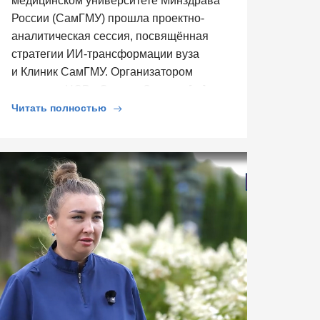
медицинском университете Минздрава
России (СамГМУ) прошла проектно-
аналитическая сессия, посвящённая
стратегии ИИ-трансформации вуза
и Клиник СамГМУ. Организатором
выступил ЦСР «Северо-Запад», […]
Читать полностью