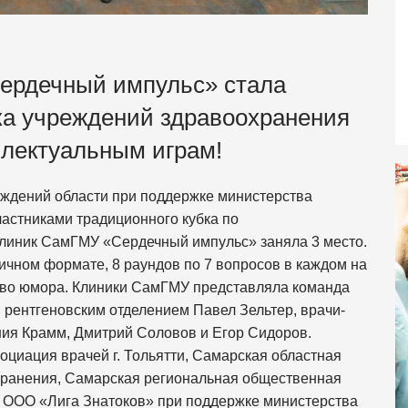
ердечный импульс» стала
ка учреждений здравоохранения
ллектуальным играм!
еждений области при поддержке министерства
астниками традиционного кубка по
линик СамГМУ «Сердечный импульс» заняла 3 место.
ичном формате, 8 раундов по 7 вопросов в каждом на
ство юмора. Клиники СамГМУ представляла команда
 рентгеновским отделением Павел Зельтер, врачи-
ния Крамм, Дмитрий Соловов и Егор Сидоров.
циация врачей г. Тольятти, Самарская областная
хранения, Самарская региональная общественная
, ООО «Лига Знатоков» при поддержке министерства