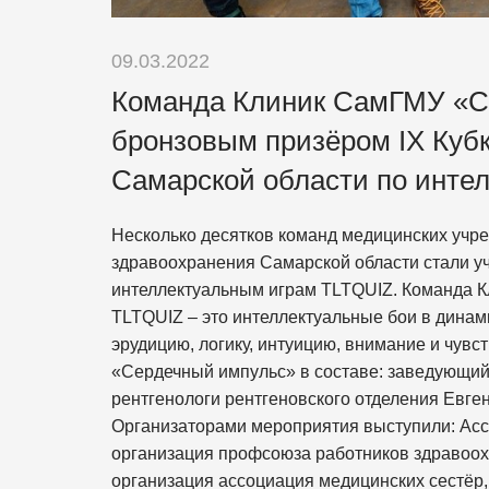
09.03.2022
Команда Клиник СамГМУ «С
бронзовым призёром IX Куб
Самарской области по инте
Несколько десятков команд медицинских учр
здравоохранения Самарской области стали уч
интеллектуальным играм TLTQUIZ. Команда К
TLTQUIZ – это интеллектуальные бои в динам
эрудицию, логику, интуицию, внимание и чув
«Сердечный импульс» в составе: заведующий
рентгенологи рентгеновского отделения Евге
Организаторами мероприятия выступили: Ассо
организация профсоюза работников здравоо
организация ассоциация медицинских сестёр