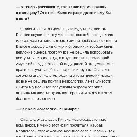
— А теперь расскажите, как в свое время пришли
в медицину? Это тоже было из разряда «почему бы
и нет»?
— Отчасти. Сначала думала, что буду массажистом.
Близкие внушили, что у меня есть способности: делала
массаж маме и папе, которые имели проблемы со спиной.
В школе хорошо шла химия и биология, и вообще были
неплохие оценки, поэтому все же решила попробовать
поступить не в колледж, а в вуз. Так стала студенткой
Амурской государственной медицинской академии. Мне
нравилось учиться, была старостой группы. Сначала
хотела стать онкологом, ходила в тематический кружок,
но все же решила пойти в неврологию. Из-за близости
с Китаем у нас были популярны рефлексотерпия,
иглоукалывание, мануальная терапия, я видела в этом
большие перспективы.
— Как же вы оказались в Самаре?
— Сначала оказалась в Кинель-Черкассах, столице
помидоров. Именно этот факт прочитала, набрав
в поисковой строке «самое большое село в России». Так