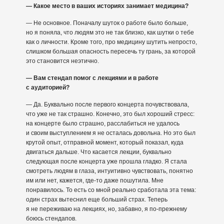
— Какое место в ваших историях занимает медицина?
— Не основное. Поначалу шуток о работе было больше,
но я поняла, что людям это не так близко, как шутки о тебе
как о личности. Кроме того, про медицину шутить непросто,
слишком большая опасность пересечь ту грань, за которой
это становится неэтично.
— Вам стендап помог с лекциями и в работе
с аудиторией?
— Да. Буквально после первого концерта почувствовала,
что уже не так страшно. Конечно, это был хороший стресс:
на концерте было страшно, расслабиться не удалось
и своим выступлением я не осталась довольна. Но это был
крутой опыт, отправной момент, который показал, куда
двигаться дальше. Что касается лекции, буквально
следующая после концерта уже прошла гладко. Я стала
смотреть людям в глаза, интуитивно чувствовать, понятно
им или нет, кажется, где-то даже пошутила. Мне
понравилось. То есть со мной реально сработала эта тема:
один страх вытеснил еще больший страх. Теперь
я не переживаю на лекциях, но, забавно, я по-прежнему
боюсь стендапов.