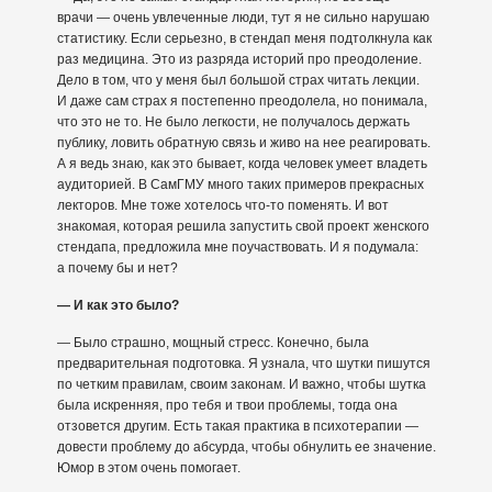
врачи — очень увлеченные люди, тут я не сильно нарушаю
статистику. Если серьезно, в стендап меня подтолкнула как
раз медицина. Это из разряда историй про преодоление.
Дело в том, что у меня был большой страх читать лекции.
И даже сам страх я постепенно преодолела, но понимала,
что это не то. Не было легкости, не получалось держать
публику, ловить обратную связь и живо на нее реагировать.
А я ведь знаю, как это бывает, когда человек умеет владеть
аудиторией. В СамГМУ много таких примеров прекрасных
лекторов. Мне тоже хотелось что-то поменять. И вот
знакомая, которая решила запустить свой проект женского
стендапа, предложила мне поучаствовать. И я подумала:
а почему бы и нет?
— И как это было?
— Было страшно, мощный стресс. Конечно, была
предварительная подготовка. Я узнала, что шутки пишутся
по четким правилам, своим законам. И важно, чтобы шутка
была искренняя, про тебя и твои проблемы, тогда она
отзовется другим. Есть такая практика в психотерапии —
довести проблему до абсурда, чтобы обнулить ее значение.
Юмор в этом очень помогает.