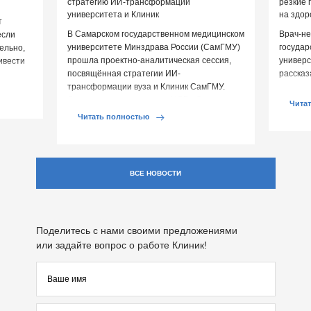
стратегию ИИ-трансформации
резкие 
университета и Клиник
на здор
т
В Самарском государственном медицинском
Врач-не
если
университете Минздрава России (СамГМУ)
государ
ельно,
прошла проектно-аналитическая сессия,
универс
ивести
посвящённая стратегии ИИ-
рассказ
овья.
трансформации вуза и Клиник СамГМУ.
перепа
Организатором выступил ЦСР «Северо-
влияют 
Чита
Запад», […]
Читать полностью
ВСЕ НОВОСТИ
Поделитесь с нами своими предложениями
или задайте вопрос о работе Клиник!