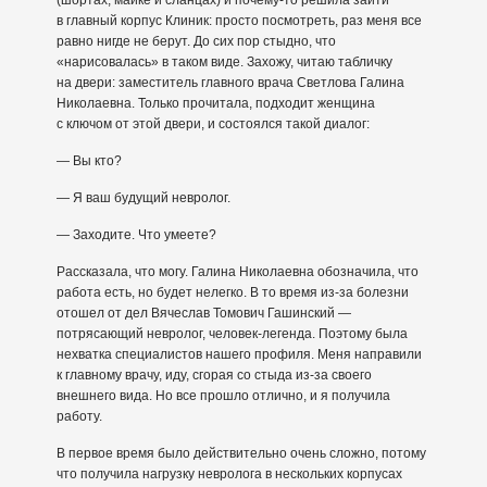
(шортах, майке и сланцах) и почему-то решила зайти
в главный корпус Клиник: просто посмотреть, раз меня все
равно нигде не берут. До сих пор стыдно, что
«нарисовалась» в таком виде. Захожу, читаю табличку
на двери: заместитель главного врача Светлова Галина
Николаевна. Только прочитала, подходит женщина
с ключом от этой двери, и состоялся такой диалог:
— Вы кто?
— Я ваш будущий невролог.
— Заходите. Что умеете?
Рассказала, что могу. Галина Николаевна обозначила, что
работа есть, но будет нелегко. В то время из-за болезни
отошел от дел Вячеслав Томович Гашинский —
потрясающий невролог, человек-легенда. Поэтому была
нехватка специалистов нашего профиля. Меня направили
к главному врачу, иду, сгорая со стыда из-за своего
внешнего вида. Но все прошло отлично, и я получила
работу.
В первое время было действительно очень сложно, потому
что получила нагрузку невролога в нескольких корпусах