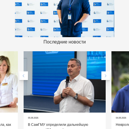
Последние новости
05.08.2026
04.08.2026
а, как
В СамГМУ определили дальнейшую
Невроло