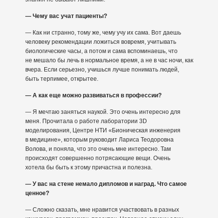
— Чему вас учат пациенты?
— Как ни странно, тому же, чему учу их сама. Вот даешь
человеку рекомендации ложиться вовремя, учитывать
биологические часы, а потом и сама вспоминаешь, что
не мешало бы лечь в нормальное время, а не в час ночи, как
вчера. Если серьезно, учишься лучше понимать людей,
быть терпимее, открытее.
— А как еще можно развиваться в профессии?
— Я мечтаю заняться наукой. Это очень интересно для
меня. Прочитала о работе лаборатории 3D
моделирования, Центре НТИ «Бионическая инженерия
в медицине», которым руководит Лариса Теодоровна
Волова, и поняла, что это очень мне интересно. Там
происходят совершенно потрясающие вещи. Очень
хотела бы быть к этому причастна и полезна.
— У вас на стене немало дипломов и наград. Что самое
ценное?
— Сложно сказать, мне нравится участвовать в разных