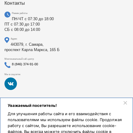
Контакты
Режим работы
ПН-ЧТ с 07:30 до 18:00
ПТ с 07:30 до 17:00
СБ с 08:00 до 14:00
Адрес
443079, г. Самара,
проспект Карла Маркса, 165 Б
Многоканальный call-центр
8 (846) 374-91-00
Мы в соцсетях
Федеральное государственное бюджетное образовательное
Уважаемый посетитель!
учреждение высшего образования «Самарский
государственный медицинский университет Министерства
Для улучшения работы сайта и его взаимодействия с
здравоохранения Российской Федерации». Клиники СамГМУ
пользователями мы используем файлы cookie. Продолжая
были основаны в 1930 году.
работу с сайтом, Вы разрешаете использование cookie-
Реквизиты и правовая информация
файлов. Вы всегда можете отключить файлы cookie в