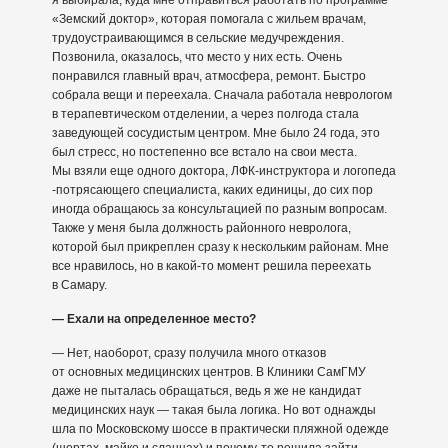
я выбирала, куда мне отправиться работать по программе
«Земский доктор», которая помогала с жильем врачам,
трудоустраивающимся в сельские медучреждения.
Позвонила, оказалось, что место у них есть. Очень
понравился главный врач, атмосфера, ремонт. Быстро
собрала вещи и переехала. Сначала работала неврологом
в терапевтическом отделении, а через полгода стала
заведующей сосудистым центром. Мне было 24 года, это
был стресс, но постепенно все встало на свои места.
Мы взяли еще одного доктора, ЛФК-инструктора и логопеда
-потрясающего специалиста, каких единицы, до сих пор
иногда обращаюсь за консультацией по разным вопросам.
Также у меня была должность районного невролога,
которой был прикреплен сразу к нескольким районам. Мне
все нравилось, но в какой-то момент решила переехать
в Самару.
— Ехали на определенное место?
— Нет, наоборот, сразу получила много отказов
от основных медицинских центров. В Клиники СамГМУ
даже не пыталась обращаться, ведь я же не кандидат
медицинских наук — такая была логика. Но вот однажды
шла по Московскому шоссе в практически пляжной одежде