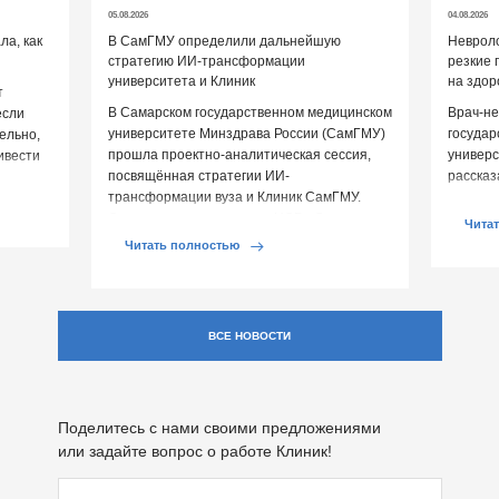
05.08.2026
04.08.2026
а, как
В СамГМУ определили дальнейшую
Невроло
стратегию ИИ-трансформации
резкие 
университета и Клиник
на здор
т
В Самарском государственном медицинском
Врач-не
если
университете Минздрава России (СамГМУ)
государ
ельно,
прошла проектно-аналитическая сессия,
универс
ивести
посвящённая стратегии ИИ-
рассказ
овья.
трансформации вуза и Клиник СамГМУ.
перепа
Организатором выступил ЦСР «Северо-
влияют 
Чита
Запад», […]
Читать полностью
ВСЕ НОВОСТИ
Поделитесь с нами своими предложениями
или задайте вопрос о работе Клиник!