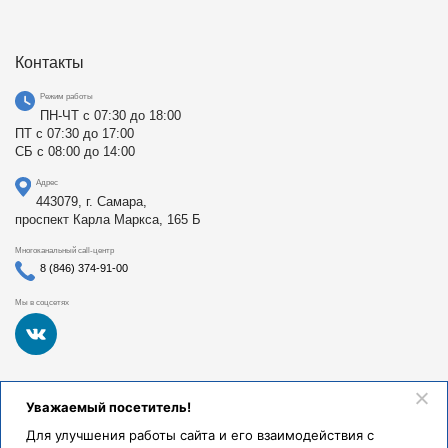
Контакты
Режим работы
ПН-ЧТ с 07:30 до 18:00
ПТ с 07:30 до 17:00
СБ с 08:00 до 14:00
Адрес
443079, г. Самара,
проспект Карла Маркса, 165 Б
Многоканальный call-центр
8 (846) 374-91-00
Мы в соцсетях
Федеральное государственное бюджетное образовательное
Уважаемый посетитель!
учреждение высшего образования «Самарский
государственный медицинский университет Министерства
Для улучшения работы сайта и его взаимодействия с
здравоохранения Российской Федерации». Клиники СамГМУ