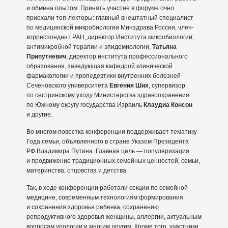
и обмена опытом. Принять участие в форуме очно
приехали топ-лекторы: главный внештатный специалист
по медицинской микробиологии Минздрава России, член-
корреспондент РАН, директор Института микробиологии,
антимикробной терапии и эпидемиологии,
Татьяна
Припутневич
, директор института профессионального
образования, заведующая кафедрой клинической
фармакологии и пропедевтики внутренних болезней
Сеченовского университета
Евгения Ших
, супервизор
по сестринскому уходу Министерства здравоохранения
по Южному округу государства Израиль
Клаудиа Консон
и другие.
Во многом повестка конференции поддерживает тематику
Года семьи, объявленного в стране Указом Президента
РФ Владимира Путина. Главная цель — популяризация
и продвижение традиционных семейных ценностей, семьи,
материнства, отцовства и детства.
Так, в ходе конференции работали секции по семейной
медицине, современным технологиям формирования
и сохранения здоровья ребенка, сохранению
репродуктивного здоровья женщины, аллергии, актуальным
вопросам урологии и многим другим. Кроме того, участники