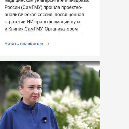
медицинском университете Минздрава
России (СамГМУ) прошла проектно-
аналитическая сессия, посвящённая
стратегии ИИ-трансформации вуза
и Клиник СамГМУ. Организатором
выступил ЦСР «Северо-Запад», […]
Читать полностью