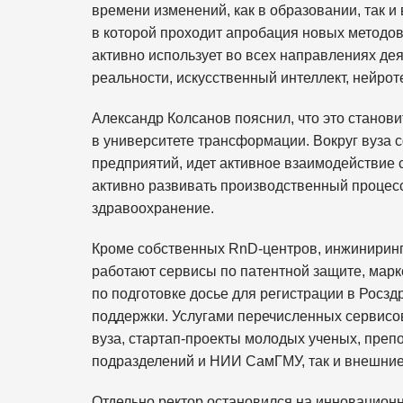
времени изменений, как в образовании, так и 
в которой проходит апробация новых методов
активно использует во всех направлениях де
реальности, искусственный интеллект, нейрот
Александр Колсанов пояснил, что это стано
в университете трансформации. Вокруг вуза
предприятий, идет активное взаимодействие 
активно развивать производственный процесс
здравоохранение.
Кроме собственных RnD-центров, инжиниринг
работают сервисы по патентной защите, марке
по подготовке досье для регистрации в Росз
поддержки. Услугами перечисленных сервисов
вуза, стартап-проекты молодых ученых, преп
подразделений и НИИ СамГМУ, так и внешние 
Отдельно ректор остановился на инновационн